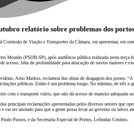
tubro relatório sobre problemas dos porto
Comissão de Viação e Transportes da Câmara, vai apresentar, em outubr
to Mourão (PSDB-SP), após audiência pública realizada nesta terça-feir
 de acesso, falta de profundidade para atracação de navios maiores e e
oviárias, Arno Markus, reclamou das obras de dragagem dos portos. “A 
citações públicas. Então é um problema longo. No mínimo, de três a q
o com o transporte viário, que não dá acesso de maneira adequada aos
as principais reclamações apresentadas pelos diversos setores que ope
 vai ser anotado para que a gente possa levar ao governo ou talvez até 
Paulo Passos, e da Secretaria Especial de Portos, Leônidas Cristino.