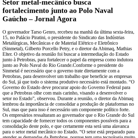
Setor metal-mecânico busca
fortalecimento junto ao Polo Naval
Gaúcho – Jornal Agora
O governador Tarso Genro, recebeu na manhã da última sexta-feira,
15, no Palácio Piratini, o presidente do Sindicato das Indústrias
Metalúrgicas, Mecânicas e de Material Elétrico e Eletrônico
(Sinmetal), Gilberto Porcello Petry, e o diretor da Abimaq, Mathias
Elter. O objetivo da reunião foi buscar a intermediação do Estado
junto à Petrobras, para fortalecer o papel da empresa como indutora
junto ao Polo Naval do Rio Grande.Conforme o presidente do
Sinmetal é necessário que o governo trate diretamente com a
Petrobras, para desenvolver um trabalho que beneficie as empresas
do Sul, já que todo o sistema produtivo necessário está montado. “O
Governo do Estado deve procurar apoio do Governo Federal para
que a Petrobras olhe com mais carinho, visando a desenvolver o
setor no Estado”, observou. Durante a reunião, o diretor da Abimaq
lembrou da importância de consolidar a produção de plataformas no
Sul, mas que para isso é necessário um componente político forte.
Os empresários ressaltaram ao governador que o Rio Grande do Sul
tem capacidade de fornecer todos os componentes possíveis para a
consolidação deste polo, e que certamente esta será uma alavanca
para o setor metal mecânico no Estado. “O setor está preparado para
atender as demandas da Petrobras, porque tem uma tecnologia muito