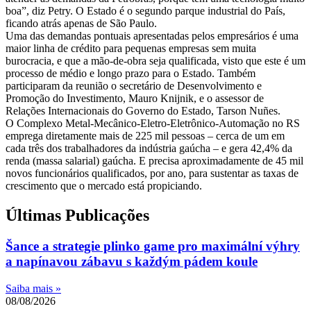
boa”, diz Petry. O Estado é o segundo parque industrial do País,
ficando atrás apenas de São Paulo.
Uma das demandas pontuais apresentadas pelos empresários é uma
maior linha de crédito para pequenas empresas sem muita
burocracia, e que a mão-de-obra seja qualificada, visto que este é um
processo de médio e longo prazo para o Estado. Também
participaram da reunião o secretário de Desenvolvimento e
Promoção do Investimento, Mauro Knijnik, e o assessor de
Relações Internacionais do Governo do Estado, Tarson Nuñes.
O Complexo Metal-Mecânico-Eletro-Eletrônico-Automação no RS
emprega diretamente mais de 225 mil pessoas – cerca de um em
cada três dos trabalhadores da indústria gaúcha – e gera 42,4% da
renda (massa salarial) gaúcha. E precisa aproximadamente de 45 mil
novos funcionários qualificados, por ano, para sustentar as taxas de
crescimento que o mercado está propiciando.
Últimas Publicações
Šance a strategie plinko game pro maximální výhry
a napínavou zábavu s každým pádem koule
Saiba mais »
08/08/2026