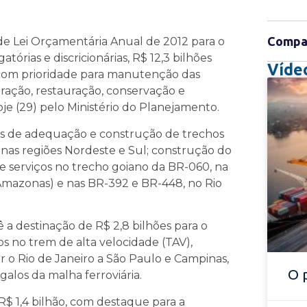
Compar
 de Lei Orçamentária Anual de 2012 para o
tórias e discricionárias, R$ 12,3 bilhões
Víde
, com prioridade para manutenção das
ração, restauração, conservação e
je (29) pelo Ministério do Planejamento.
ras de adequação e construção de trechos
 nas regiões Nordeste e Sul; construção do
e serviços no trecho goiano da BR-060, na
(Amazonas) e nas BR-392 e BR-448, no Rio
 destinação de R$ 2,8 bilhões para o
tos no trem de alta velocidade (TAV),
 o Rio de Janeiro a São Paulo e Campinas,
O 
alos da malha ferroviária.
 R$ 1,4 bilhão, com destaque para a