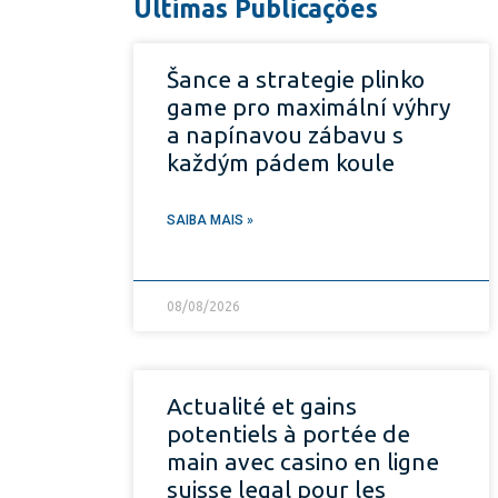
Últimas Publicações
Šance a strategie plinko
game pro maximální výhry
a napínavou zábavu s
každým pádem koule
SAIBA MAIS »
08/08/2026
Actualité et gains
potentiels à portée de
main avec casino en ligne
suisse legal pour les