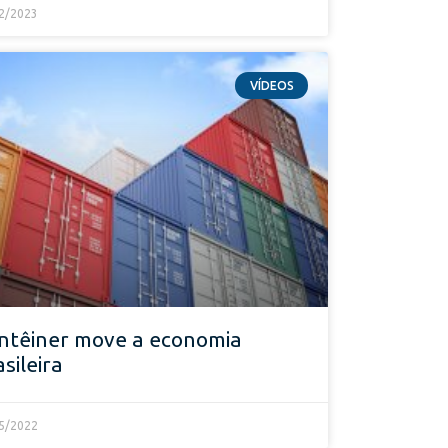
2/2023
VÍDEOS
ntêiner move a economia
asileira
5/2022