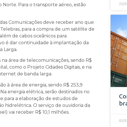
o Norte. Para o transporte aéreo, estão
25/0
rio das Comunicações deve receber ano que
 Telebras, para a compra de um satélite de
além de cabos oceânicos para
ivo é dar continuidade à implantação da
a Larga.
 na área de telecomunicações, sendo R$
al, como o Projeto Cidades Digitais, e na
ternet de banda larga.
ão à área de energia, sendo R$ 253,9
Na energia elétrica, serão destinados no
Co
e para a elaboração de estudos de
br
o hidrelétrica. O serviço de ouvidoria da
el) vai receber R$ 10,1 milhões.
03/0