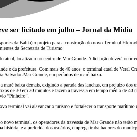
ve ser licitado em julho – Jornal da Midia
portes da Bahia) o projeto para a construção do novo Terminal Hidrovi
nientes da Secretaria de Turismo.
do atual, localizado no centro de Mar Grande. A licitação deverá ocorre
 e da prefeitura. Com mais de 40 anos, o terminal atual de Veral Cruz,
sia Salvador-Mar Grande, em períodos de maré baixa.
 maré baixa demais, exigindo a parada das lanchas, em prejuízo dos usuá
os de 30 em 30 minutos e fazem a travessia em tempo médio de 40 minu
avio “Pinheiro”.
vo terminal vai alavancar o turismo e fortalecer o transporte marítimo e
 novo terminal, os operadores da travessia de Mar Grande não terão m
 história, é a preferida dos usuários, emprega trabalhadores do munic