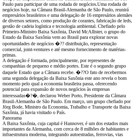
Paulo para participar de uma rodada de negócios.Uma rodada de
negócios hoje, na Câmara Brasil-Alemanha de São Paulo, reunirá
empresários brasileiros e uma delegação de 16 empresários alemães
de diversos setores, como produção de corantes, fabricação de leds,
gestão de cadeia logística e tecnologia ambiental. Chefiado pelo
Primeiro-Ministro Baixa Saxônia, David McAllister, o grupo do
Estado da Baixa Saxônia vem ao Brasil para explorar novas
oportunidades de negócios �?? distribuição, representação
comercial, joint-ventures e até mesmo fornecimento de matérias-
primas.
A delegação é formada, principalmente, por representes de
companhias de pequeno e médio portes. Este é o segundo grupo
daquele Estado que a Câmara recebe. �??O fato de recebermos
uma segunda delegação da Baixa Saxônia este ano revela o bom
momento pelo qual a economia brasileira passa, oferecendo
potencial para expansão de novos negócios às empresas
interessadas�?�, declarou Weber Porto, Presidente da Câmara
Brasil-Alemanha de São Paulo. Em março, um grupo chefiado por
Jörg Bode, Ministro da Economia, Trabalho e Transporte da Baixa
Saxônia, já havia visitado o País.
Panorama
A Baixa Saxônia, cuja capital é Hannover, é um dos estados mais
importantes da Alemanha, com cerca de 8 milhões de habitantes e
infraestrutura moderna, integrando autoestradas, ferrovias, vias