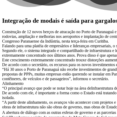
Integração de modais é saída para gargalo
Construção de 12 novos berços de atracação no Porto de Paranaguá e 
rodovias, ampliação e melhorias nos aeroportos e implantação de centro
Congresso Paranaense da Indústria, nesta terça-feira em Curitiba.
Falando para uma platéia de empresários e lideranças empresariais, o s
Segundo ele, o sistema integrado e compartilhado de infraestrutura e
extremamente concentrado nos últimos anos. Prova disso é que apena
Este crescimento extremamente concentrado trouxe distorções aumenta
De acordo com o secretário, os recursos para os novos investimentos 
“Há 30 anos o Porto de Paranaguá não recebe investimentos de grande 
propostas de PPPs, muitas empresas estão querendo se instalar em Pa
contêineres, de veículos e de passageiros”, informou o secretário.
Alinhamento
“O principal avanço que pode se notar hoje na área deInfraestrutura 
De acordo com ele, é importante a forma como o Estado está tratando 
isolada.
“A partir deste alinhamento, os avanços vão acontecer com projetos e 
obras de infraestrutura não são obras de governo, mas obras de Estad
A abertura de diálogo com as outras esferas de governo e as parceria