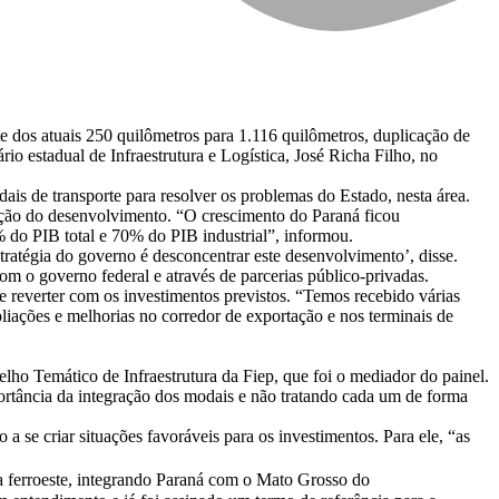
e dos atuais 250 quilômetros para 1.116 quilômetros, duplicação de
rio estadual de Infraestrutura e Logística, José Richa Filho, no
dais de transporte para resolver os problemas do Estado, nesta área.
ração do desenvolvimento. “O crescimento do Paraná ficou
do PIB total e 70% do PIB industrial”, informou.
ratégia do governo é desconcentrar este desenvolvimento’, disse.
m o governo federal e através de parcerias público-privadas.
e reverter com os investimentos previstos. “Temos recebido várias
iações e melhorias no corredor de exportação e nos terminais de
lho Temático de Infraestrutura da Fiep, que foi o mediador do painel.
portância da integração dos modais e não tratando cada um de forma
 se criar situações favoráveis para os investimentos. Para ele, “as
da ferroeste, integrando Paraná com o Mato Grosso do