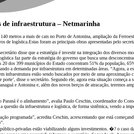
s de infraestrutura – Netmarinha
140 metros a mais de cais no Porto de Antonina, ampliação da Ferroest
s de logística.Estas foram as principais obras apresentadas pelo secretá
ecretário disse que a estratégia é investir na integração dos diversos mo
 logística faz parte da estratégia do governo que busca uma desconcent
s 20 dos 399 municípios do Estado concentram 51% da população, 65% 
ndo a demanda por infraestrutura em determinadas áreas. “Agora, a est
em infraestrutura estão sendo buscados por meio de uma aproximação co
porte’, disse o secretário. Segundo ele, agora esta situação começa a s
ranaguá e Antonina e, além dos novos berços de atracação, teremos ampl
do Paraná é o alinhamento”, avalia Paulo Ceschin, coordenador do Conse
a questão da infraestrutura e logística, de forma sistêmica, vendo a im
ação programada”, acredita Ceschin, acrescentando que está começando a
o”.
s público-privadas estão viabilizando alguns investimentos. �? o caso 