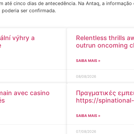
 até cinco dias de antecedência. Na Antaq, a informação d
 poderia ser confirmada.
ální výhry a
Relentless thrills 
e
outrun oncoming ch
SAIBA MAIS »
08/08/2026
 main avec casino
Πραγματικές εμπειρ
és
https://spinationa
SAIBA MAIS »
07/08/2026