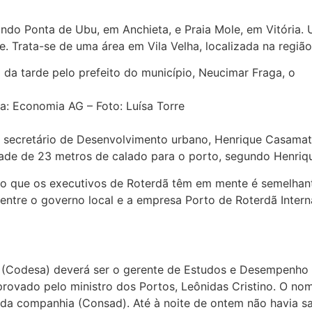
uindo Ponta de Ubu, em Anchieta, e Praia Mole, em Vitória
Trata-se de uma área em Vila Velha, localizada na região 
 da tarde pelo prefeito do município, Neucimar Fraga, o
ia: Economia AG – Foto: Luísa Torre
o secretário de Desenvolvimento urbano, Henrique Casamata
idade de 23 metros de calado para o porto, segundo Henri
eto que os executivos de Roterdã têm em mente é semelhan
 entre o governo local e a empresa Porto de Roterdã Inter
(Codesa) deverá ser o gerente de Estudos e Desempenho P
 aprovado pelo ministro dos Portos, Leônidas Cristino. O 
da companhia (Consad). Até à noite de ontem não havia s