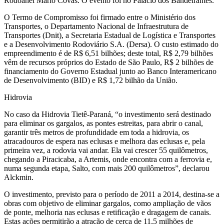
Rodoanel Mario Covas. O evento foi no Palácio dos Bandeirantes.
O Termo de Compromisso foi firmado entre o Ministério dos
Transportes, o Departamento Nacional de Infraestrutura de
Transportes (Dnit), a Secretaria Estadual de Logística e Transportes
e a Desenvolvimento Rodoviário S.A. (Dersa). O custo estimado do
empreendimento é de R$ 6,51 bilhões; deste total, R$ 2,79 bilhões
vêm de recursos próprios do Estado de São Paulo, R$ 2 bilhões de
financiamento do Governo Estadual junto ao Banco Interamericano
de Desenvolvimento (BID) e R$ 1,72 bilhão da União.
Hidrovia
No caso da Hidrovia Tietê-Paraná, “o investimento será destinado
para eliminar os gargalos, as pontes estreitas, para abrir o canal,
garantir três metros de profundidade em toda a hidrovia, os
atracadouros de espera nas eclusas e melhora das eclusas e, pela
primeira vez, a rodovia vai andar. Ela vai crescer 55 quilômetros,
chegando a Piracicaba, a Artemis, onde encontra com a ferrovia e,
numa segunda etapa, Salto, com mais 200 quilômetros”, declarou
Alckmin.
O investimento, previsto para o período de 2011 a 2014, destina-se a
obras com objetivo de eliminar gargalos, como ampliação de vãos
de ponte, melhoria nas eclusas e retificação e dragagem de canais.
Estas ações permitirão a atração de cerca de 11,5 milhões de