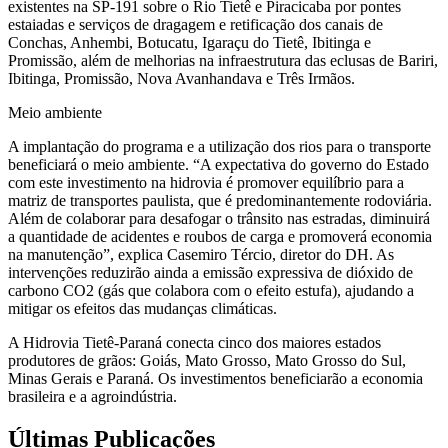
existentes na SP-191 sobre o Rio Tietê e Piracicaba por pontes
estaiadas e serviços de dragagem e retificação dos canais de
Conchas, Anhembi, Botucatu, Igaraçu do Tietê, Ibitinga e
Promissão, além de melhorias na infraestrutura das eclusas de Bariri,
Ibitinga, Promissão, Nova Avanhandava e Três Irmãos.
Meio ambiente
A implantação do programa e a utilização dos rios para o transporte
beneficiará o meio ambiente. “A expectativa do governo do Estado
com este investimento na hidrovia é promover equilíbrio para a
matriz de transportes paulista, que é predominantemente rodoviária.
Além de colaborar para desafogar o trânsito nas estradas, diminuirá
a quantidade de acidentes e roubos de carga e promoverá economia
na manutenção”, explica Casemiro Tércio, diretor do DH. As
intervenções reduzirão ainda a emissão expressiva de dióxido de
carbono CO2 (gás que colabora com o efeito estufa), ajudando a
mitigar os efeitos das mudanças climáticas.
A Hidrovia Tietê-Paraná conecta cinco dos maiores estados
produtores de grãos: Goiás, Mato Grosso, Mato Grosso do Sul,
Minas Gerais e Paraná. Os investimentos beneficiarão a economia
brasileira e a agroindústria.
Últimas Publicações