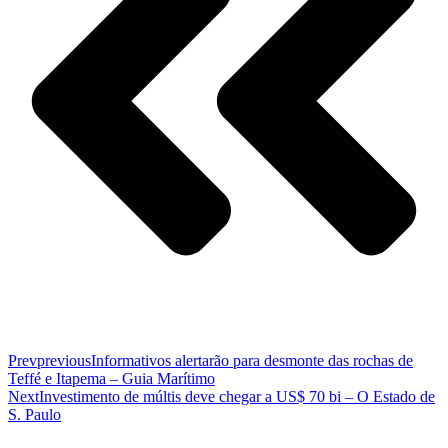
Prev
previous
Informativos alertarão para desmonte das rochas de
Teffé e Itapema – Guia Marítimo
Next
Investimento de múltis deve chegar a US$ 70 bi – O Estado de
S. Paulo