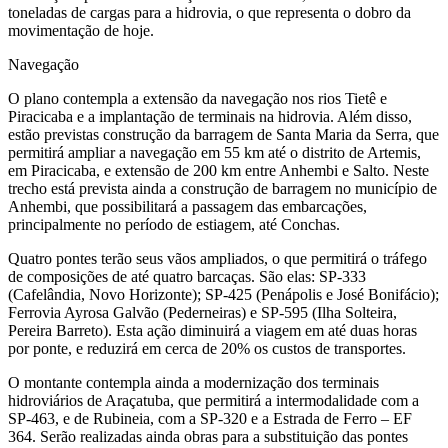
toneladas de cargas para a hidrovia, o que representa o dobro da
movimentação de hoje.
Navegação
O plano contempla a extensão da navegação nos rios Tietê e
Piracicaba e a implantação de terminais na hidrovia. Além disso,
estão previstas construção da barragem de Santa Maria da Serra, que
permitirá ampliar a navegação em 55 km até o distrito de Artemis,
em Piracicaba, e extensão de 200 km entre Anhembi e Salto. Neste
trecho está prevista ainda a construção de barragem no município de
Anhembi, que possibilitará a passagem das embarcações,
principalmente no período de estiagem, até Conchas.
Quatro pontes terão seus vãos ampliados, o que permitirá o tráfego
de composições de até quatro barcaças. São elas: SP-333
(Cafelândia, Novo Horizonte); SP-425 (Penápolis e José Bonifácio);
Ferrovia Ayrosa Galvão (Pederneiras) e SP-595 (Ilha Solteira,
Pereira Barreto). Esta ação diminuirá a viagem em até duas horas
por ponte, e reduzirá em cerca de 20% os custos de transportes.
O montante contempla ainda a modernização dos terminais
hidroviários de Araçatuba, que permitirá a intermodalidade com a
SP-463, e de Rubineia, com a SP-320 e a Estrada de Ferro – EF
364. Serão realizadas ainda obras para a substituição das pontes