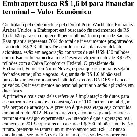
Embraport busca R$ 1,6 bi para financiar
terminal – Valor Econômico
Controlada pela Odebrecht e pela Dubai Ports World, dos Emirados
Árabes Unidos, a Embraport está buscando financiamentos de R$
1,6 bilhão para seu empreendimento bilionário no porto de Santos.
Essa quantia representa 70% do total de investimentos programados
– ao todo, R$ 2,3 bilhões.De acordo com ata da assembleia de
acionistas, estão em negociação contratos de até US$ 430 milhões
com o Banco Interamericano de Desenvolvimento e de até R$ 633
milhões com a Caixa Econômica Federal. O presidente da
Embraport, Francisco Nuno Neves, espera que os contratos sejam
fechados entre julho e agosto. A quantia de R$ 1,6 bilhão será
buscada também com outras instituições, como BNDES e bancos
privados. Os investimentos no terminal portuário serão aplicados em
duas fases.
A primeira e mais cara delas refere-se à implantação de dutos para
escoamento de etanol e da construção de 1110 metros para abrigar
três berços de atracação. A previsão é que essa etapa seja concluída
em outubro de 2012. No ano que vem, a empresa planeja operar o
terminal em estágio experimental. A intenção é que a operação real
comece em 2013 e que a receita alcance R$ 700 milhões anuais. No
futuro, pretende-se faturar um número ambicioso: R$ 1,2 bilhão
anualmente, segundo Neves. Entretanto, isso só deve ocorrer em