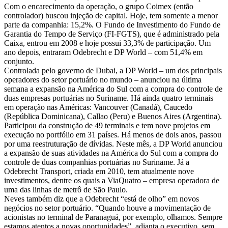
Com o encarecimento da operação, o grupo Coimex (então
controlador) buscou injeção de capital. Hoje, tem somente a menor
parte da companhia: 15,2%. O Fundo de Investimento do Fundo de
Garantia do Tempo de Serviço (FI-FGTS), que é administrado pela
Caixa, entrou em 2008 e hoje possui 33,3% de participação. Um
ano depois, entraram Odebrecht e DP World – com 51,4% em
conjunto.
Controlada pelo governo de Dubai, a DP World – um dos principais
operadores do setor portuário no mundo – anunciou na última
semana a expansão na América do Sul com a compra do controle de
duas empresas portuárias no Suriname. Há ainda quatro terminais
em operação nas Américas: Vancouver (Canadá), Caucedo
(República Dominicana), Callao (Peru) e Buenos Aires (Argentina).
Participou da construção de 49 terminais e tem nove projetos em
execução no portfólio em 31 países. Há menos de dois anos, passou
por uma reestruturação de dívidas. Neste mês, a DP World anunciou
a expansão de suas atividades na América do Sul com a compra do
controle de duas companhias portuárias no Suriname. Já a
Odebrecht Transport, criada em 2010, tem atualmente nove
investimentos, dentre os quais a ViaQuatro – empresa operadora de
uma das linhas de metrô de São Paulo.
Neves também diz que a Odebrecht “está de olho” em novos
negócios no setor portuário. “Quando houve a movimentação de
acionistas no terminal de Paranaguá, por exemplo, olhamos. Sempre
estamos atentos a novas oportunidades”, adianta o executivo, sem