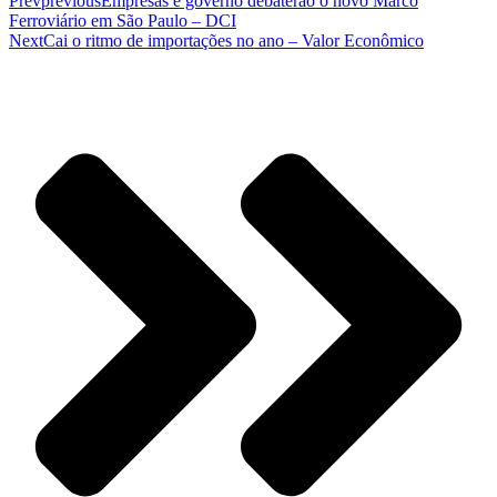
Prev
previous
Empresas e governo debaterão o novo Marco
Ferroviário em São Paulo – DCI
Next
Cai o ritmo de importações no ano – Valor Econômico