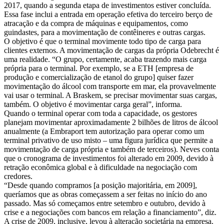
2017, quando a segunda etapa de investimentos estiver concluída.
Essa fase inclui a entrada em operação efetiva do terceiro berço de
atracação e da compra de máquinas e equipamentos, como
guindastes, para a movimentação de contêineres e outras cargas.
O objetivo é que o terminal movimente todo tipo de carga para
clientes externos. A movimentação de cargas da própria Odebrecht é
uma realidade. “O grupo, certamente, acaba trazendo mais carga
própria para o terminal. Por exemplo, se a ETH [empresa de
produção e comercialização de etanol do grupo] quiser fazer
movimentação do álcool com transporte em mar, ela provavelmente
vai usar o terminal. A Braskem, se precisar movimentar suas cargas,
também. O objetivo é movimentar carga geral”, informa.
Quando o terminal operar com toda a capacidade, os gestores
planejam movimentar aproximadamente 2 bilhões de litros de álcool
anualmente (a Embraport tem autorização para operar como um
terminal privativo de uso misto – uma figura jurídica que permite a
movimentação de carga própria e também de terceiros). Neves conta
que o cronograma de investimentos foi alterado em 2009, devido à
retração econômica global e à dificuldade na negociação com
credores.
“Desde quando compramos [a posição majoritária, em 2009],
queríamos que as obras começassem a ser feitas no início do ano
passado. Mas só começamos entre setembro e outubro, devido à
crise e a negociações com bancos em relação a financiamento”, diz.
A crise de 2009, inclusive, levou à alteração societária na empresa.