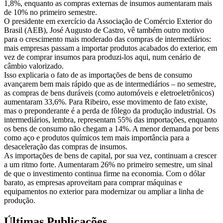
1,8%, enquanto as compras externas de insumos aumentaram mais
de 10% no primeiro semestre.
O presidente em exercício da Associação de Comércio Exterior do
Brasil (AEB), José Augusto de Castro, vê também outro motivo
para o crescimento mais moderado das compras de intermediários:
mais empresas passam a importar produtos acabados do exterior, em
vez de comprar insumos para produzi-los aqui, num cenário de
câmbio valorizado.
Isso explicaria o fato de as importações de bens de consumo
avançarem bem mais rápido que as de intermediários – no semestre,
as compras de bens duráveis (como automóveis e eletroeletrônicos)
aumentaram 33,6%. Para Ribeiro, esse movimento de fato existe,
mas o preponderante é a perda de fôlego da produção industrial. Os
intermediários, lembra, representam 55% das importações, enquanto
os bens de consumo não chegam a 14%. A menor demanda por bens
como aço e produtos químicos tem mais importância para a
desaceleração das compras de insumos.
As importações de bens de capital, por sua vez, continuam a crescer
a um ritmo forte. Aumentaram 26% no primeiro semestre, um sinal
de que o investimento continua firme na economia. Com o dólar
barato, as empresas aproveitam para comprar máquinas e
equipamentos no exterior para modernizar ou ampliar a linha de
produção.
Últimas Publicações