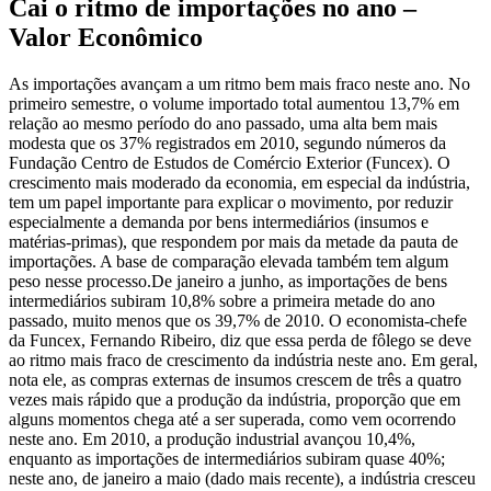
Cai o ritmo de importações no ano –
Valor Econômico
As importações avançam a um ritmo bem mais fraco neste ano. No
primeiro semestre, o volume importado total aumentou 13,7% em
relação ao mesmo período do ano passado, uma alta bem mais
modesta que os 37% registrados em 2010, segundo números da
Fundação Centro de Estudos de Comércio Exterior (Funcex). O
crescimento mais moderado da economia, em especial da indústria,
tem um papel importante para explicar o movimento, por reduzir
especialmente a demanda por bens intermediários (insumos e
matérias-primas), que respondem por mais da metade da pauta de
importações. A base de comparação elevada também tem algum
peso nesse processo.De janeiro a junho, as importações de bens
intermediários subiram 10,8% sobre a primeira metade do ano
passado, muito menos que os 39,7% de 2010. O economista-chefe
da Funcex, Fernando Ribeiro, diz que essa perda de fôlego se deve
ao ritmo mais fraco de crescimento da indústria neste ano. Em geral,
nota ele, as compras externas de insumos crescem de três a quatro
vezes mais rápido que a produção da indústria, proporção que em
alguns momentos chega até a ser superada, como vem ocorrendo
neste ano. Em 2010, a produção industrial avançou 10,4%,
enquanto as importações de intermediários subiram quase 40%;
neste ano, de janeiro a maio (dado mais recente), a indústria cresceu