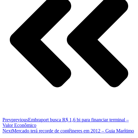
Prev
previous
Embraport busca R$ 1,6 bi para financiar terminal –
Valor Econômico
Next
Mercado terá recorde de contêineres em 2012 – Guia Marítimo