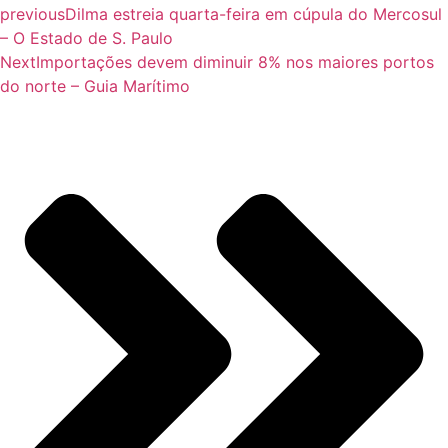
previous
Dilma estreia quarta-feira em cúpula do Mercosul
– O Estado de S. Paulo
Next
Importações devem diminuir 8% nos maiores portos
do norte – Guia Marítimo