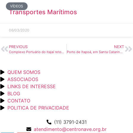
VÍDEOS
Transportes Marítimos
06/03/2020
PREVIOUS
NEXT
Complexo Portuário do Itajaí retoma operações – A Tribuna On-line
Porto de Itapoá, em Santa Catarina, é liberado – Guia Marítimo
QUEM SOMOS
ASSOCIADOS
LINKS DE INTERESSE
BLOG
CONTATO
POLITICA DE PRIVACIDADE
(11) 3791-2431
atendimento@centronave.org.br