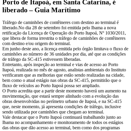
Porto de Itapoá, em Santa Catarina, é
liberado – Guia Marítimo
Tráfego de caminhões de contêineres com destino ao terminal é
liberado.No dia 28 de setembro foi emitida pelo Ibama a nova
retificação da Licença de Operação do Porto Itapoá, Nº 1030/2011,
que libera de forma irrestrita o tráfego de caminhões de contêineres
com destino e/ou origem do terminal.
Em junho deste ano, a licença emitida pelo órgão limitava o fluxo de
caminhões ao número de 36 unidades por dia, até que as condições
de tráfego da SC-415 estivessem liberadas.
Entretanto, após inspeção ao terminal e vias de acesso ao Porto
Itapoá, realizada no mês de agosto, analistas ambientais do Instituto
verificaram que as melhorias que estão sendo realizadas na cidade,
bem como o atual estágio nas obras da SC-415, permitirão que o
fluxo de veículos ao Porto Itapoá possa ser ampliado.
O Porto acredita que a partir deste momento haverá um aumento na
movimentação, que estará sempre alinhado com a evolução das
obras desenvolvidas no perímetro urbano de Itapoá, e na SC-415
que, neste momento, já apresenta condições de tráfego, inclusive
sendo utilizada por caminhões que chegam ao terminal.
Vale destacar que o Porto Itapoá continuará trabalhando junto ao
Ibama no acompanhamento e monitoramento de todos os estágios
das obras que dão acesso ao terminal, bem como dos programas