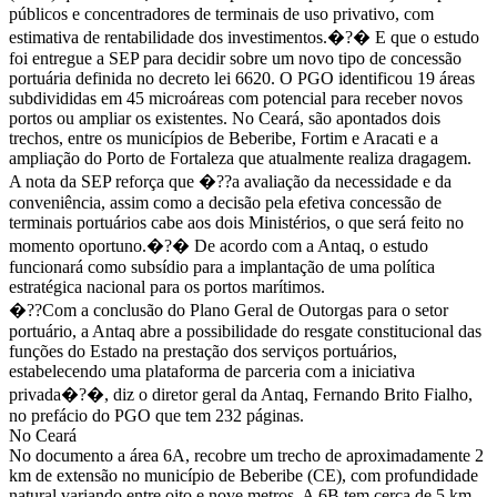
públicos e concentradores de terminais de uso privativo, com
estimativa de rentabilidade dos investimentos.�?� E que o estudo
foi entregue a SEP para decidir sobre um novo tipo de concessão
portuária definida no decreto lei 6620. O PGO identificou 19 áreas
subdivididas em 45 microáreas com potencial para receber novos
portos ou ampliar os existentes. No Ceará, são apontados dois
trechos, entre os municípios de Beberibe, Fortim e Aracati e a
ampliação do Porto de Fortaleza que atualmente realiza dragagem.
A nota da SEP reforça que �??a avaliação da necessidade e da
conveniência, assim como a decisão pela efetiva concessão de
terminais portuários cabe aos dois Ministérios, o que será feito no
momento oportuno.�?� De acordo com a Antaq, o estudo
funcionará como subsídio para a implantação de uma política
estratégica nacional para os portos marítimos.
�??Com a conclusão do Plano Geral de Outorgas para o setor
portuário, a Antaq abre a possibilidade do resgate constitucional das
funções do Estado na prestação dos serviços portuários,
estabelecendo uma plataforma de parceria com a iniciativa
privada�?�, diz o diretor geral da Antaq, Fernando Brito Fialho,
no prefácio do PGO que tem 232 páginas.
No Ceará
No documento a área 6A, recobre um trecho de aproximadamente 2
km de extensão no município de Beberibe (CE), com profundidade
natural variando entre oito e nove metros. A 6B tem cerca de 5 km