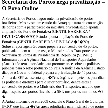
Secretaria dos Portos nega privatização –
O Povo Online
A Secretaria de Portos negou ontem a privatização de portos
brasileiros. Mas existe um estudo da Antaq que trata da construção
de portos com a participação da iniciativa privadaEstudo aponta
ampliação do Porto de Fortaleza (GENTIL BARREIRA /
DIVULGA�?�?O) Estudo aponta ampliação do Porto de
Fortaleza (GENTIL BARREIRA / DIVULGA�?�?O)
Sobre a reportagem Governo prepara a concessão de 45 portos,
publicada ontem na imprensa, o Ministério dos Transportes e a
Secretaria de Portos da Presidência da República (SEP-PR)
informam que a Agência Nacional de Transportes Aquaviários
(Antaq) não tem autoridade para pronunciar-se sobre as políticas
públicas para o setor portuário do País. A notícia da Agência Estado
diz que o Governo federal prepara a privatização de 45 portos.
A nota da SEP acrescenta que �??os órgãos competentes para ditar
as políticas e diretrizes para o setor portuário, dentre estas a
concessão de portos, é o Ministério dos Transportes, naquilo que
diga respeito aos portos fluviais, e a SEP, nos portos marítimos.�?
�
A Antaq informa que em 2009 concluiu o Plano Geral de Outorgas
(PGO) que indica �??as áreas prioritárias para instalação de portos