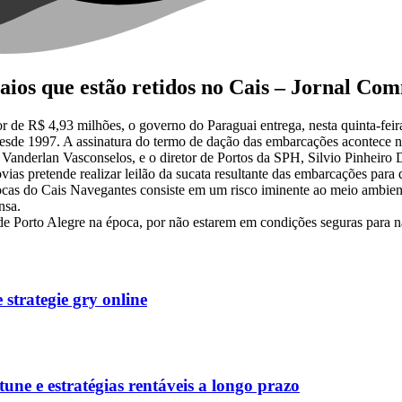
aios que estão retidos no Cais – Jornal Co
de R$ 4,93 milhões, o governo do Paraguai entrega, nesta quinta-feira 
desde 1997. A assinatura do termo de dação das embarcações acontece 
, Vanderlan Vasconselos, e o diretor de Portos da SPH, Silvio Pinheiro
vias pretende realizar leilão da sucata resultante das embarcações par
s docas do Cais Navegantes consiste em um risco iminente ao meio ambie
nsa.
de Porto Alegre na época, por não estarem em condições seguras para n
strategie gry online
une e estratégias rentáveis a longo prazo