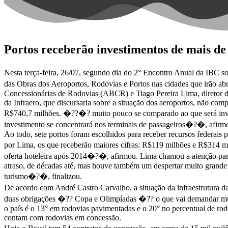
Portos receberão investimentos de mais d
Nesta terça-feira, 26/07, segundo dia do 2° Encontro Anual da IBC 
das Obras dos Aeroportos, Rodovias e Portos nas cidades que irão ab
Concessionárias de Rodovias (ABCR) e Tiago Pereira Lima, diretor d
da Infraero, que discursaria sobre a situação dos aeroportos, não com
R$740,7 milhões. �??�? muito pouco se comparado ao que será inves
investimento se concentrará nos terminais de passageiros�?�, afirm
Ao todo, sete portos foram escolhidos para receber recursos federais 
por Lima, os que receberão maiores cifras: R$119 milhões e R$314 mil
oferta hoteleira após 2014�?�, afirmou. Lima chamou a atenção para
atraso, de décadas até, mas houve também um despertar muito grande n
turismo�?�, finalizou.
De acordo com André Castro Carvalho, a situação da infraestrutura d
duas obrigações �?? Copa e Olimpíadas �?? o que vai demandar muito
o país é o 13° em rodovias pavimentadas e o 20° no percentual de ro
contam com rodovias em concessão.