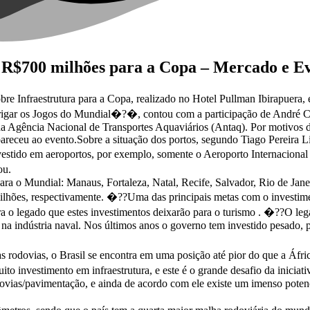
e R$700 milhões para a Copa – Mercado e E
sobre Infraestrutura para a Copa, realizado no Hotel Pullman Ibirapue
rigar os Jogos do Mundial�?�, contou com a participação de André Cas
a Agência Nacional de Transportes Aquaviários (Antaq). Por motivos de
pareceu ao evento.Sobre a situação dos portos, segundo Tiago Pereira Li
tido em aeroportos, por exemplo, somente o Aeroporto Internacional
ou.
para o Mundial: Manaus, Fortaleza, Natal, Recife, Salvador, Rio de Jan
hões, respectivamente. �??Uma das principais metas com o investimento 
 o legado que estes investimentos deixarão para o turismo . �??O leg
a indústria naval. Nos últimos anos o governo tem investido pesado, p
as rodovias, o Brasil se encontra em uma posição até pior do que a Áf
 investimento em infraestrutura, e este é o grande desafio da inici
dovias/pavimentação, e ainda de acordo com ele existe um imenso poten