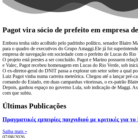
Pagot vira sócio de prefeito em empresa d
Embora tenha sido acolhido pelo padrinho político, senador Blairo Ma
para o quadro de executivos do Grupo Amaggi.Ele já foi superintend
empresa de navegação em sociedade com o prefeito de Lucas do Rio V
O projeto está prestes a ser concluído. Pagot e Marino possuem relaçõ
e Valec, Pagot recebeu homenagem em Lucas do Rio Verde, sob iniciat
O ex-diretor-geral do DNIT passa a explorar um setor sobre a qual 
Luiz Pagot vinha numa carreira meteórica. Chegou até a lançar pré-can
comando do Estado, em duas campanhas vitoriosas, o ex-patrão Blairo 
Depois, ganhou espaço no governo Lula, sob indicação de Maggi. As
com que subiu.
Últimas Publicações
Πραγματικές εμπειρίες παιχνιδιού με κριτικές για το 
Saiba mais »
07/08/2026