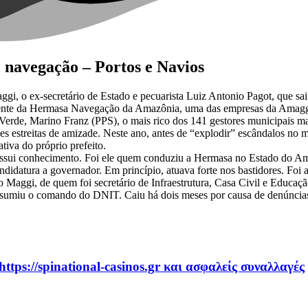
e navegação – Portos e Navios
ggi, o ex-secretário de Estado e pecuarista Luiz Antonio Pagot, que sa
ente da Hermasa Navegação da Amazônia, uma das empresas da Amaggi. 
erde, Marino Franz (PPS), o mais rico dos 141 gestores municipais ma
es estreitas de amizade. Neste ano, antes de “explodir” escândalos no 
iva do próprio prefeito.
possui conhecimento. Foi ele quem conduziu a Hermasa no Estado do Am
didatura a governador. Em princípio, atuava forte nos bastidores. Foi a
Maggi, de quem foi secretário de Infraestrutura, Casa Civil e Educaçã
sumiu o comando do DNIT. Caiu há dois meses por causa de denúncias
https://spinational-casinos.gr και ασφαλείς συναλλαγές