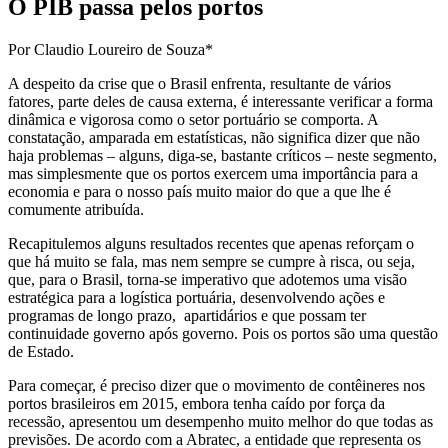
O PIB passa pelos portos
Por Claudio Loureiro de Souza*
A despeito da crise que o Brasil enfrenta, resultante de vários
fatores, parte deles de causa externa, é interessante verificar a forma
dinâmica e vigorosa como o setor portuário se comporta. A
constatação, amparada em estatísticas, não significa dizer que não
haja problemas – alguns, diga-se, bastante críticos – neste segmento,
mas simplesmente que os portos exercem uma importância para a
economia e para o nosso país muito maior do que a que lhe é
comumente atribuída.
Recapitulemos alguns resultados recentes que apenas reforçam o
que há muito se fala, mas nem sempre se cumpre à risca, ou seja,
que, para o Brasil, torna-se imperativo que adotemos uma visão
estratégica para a logística portuária, desenvolvendo ações e
programas de longo prazo, apartidários e que possam ter
continuidade governo após governo. Pois os portos são uma questão
de Estado.
Para começar, é preciso dizer que o movimento de contêineres nos
portos brasileiros em 2015, embora tenha caído por força da
recessão, apresentou um desempenho muito melhor do que todas as
previsões. De acordo com a Abratec, a entidade que representa os