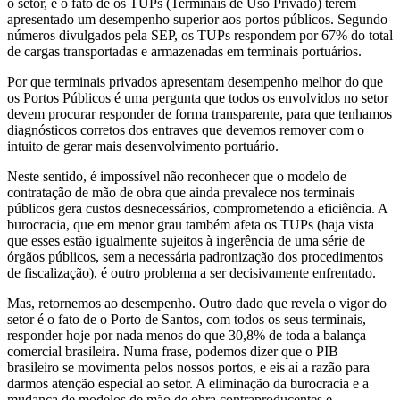
o setor, é o fato de os TUPs (Terminais de Uso Privado) terem
apresentado um desempenho superior aos portos públicos. Segundo
números divulgados pela SEP, os TUPs respondem por 67% do total
de cargas transportadas e armazenadas em terminais portuários.
Por que terminais privados apresentam desempenho melhor do que
os Portos Públicos é uma pergunta que todos os envolvidos no setor
devem procurar responder de forma transparente, para que tenhamos
diagnósticos corretos dos entraves que devemos remover com o
intuito de gerar mais desenvolvimento portuário.
Neste sentido, é impossível não reconhecer que o modelo de
contratação de mão de obra que ainda prevalece nos terminais
públicos gera custos desnecessários, comprometendo a eficiência. A
burocracia, que em menor grau também afeta os TUPs (haja vista
que esses estão igualmente sujeitos à ingerência de uma série de
órgãos públicos, sem a necessária padronização dos procedimentos
de fiscalização), é outro problema a ser decisivamente enfrentado.
Mas, retornemos ao desempenho. Outro dado que revela o vigor do
setor é o fato de o Porto de Santos, com todos os seus terminais,
responder hoje por nada menos do que 30,8% de toda a balança
comercial brasileira. Numa frase, podemos dizer que o PIB
brasileiro se movimenta pelos nossos portos, e eis aí a razão para
darmos atenção especial ao setor. A eliminação da burocracia e a
mudança de modelos de mão de obra contraproducentes e