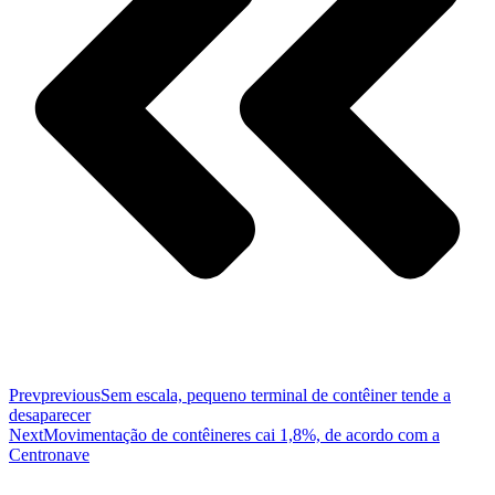
Prev
previous
Sem escala, pequeno terminal de contêiner tende a
desaparecer
Next
Movimentação de contêineres cai 1,8%, de acordo com a
Centronave