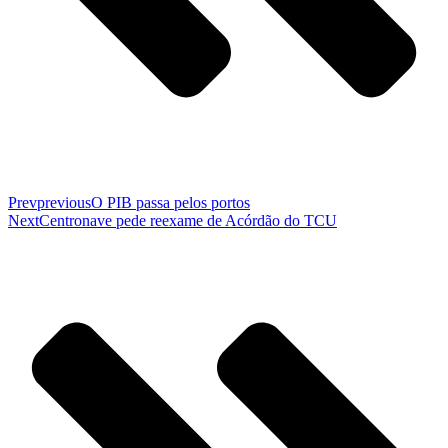
Prev
previous
O PIB passa pelos portos
Next
Centronave pede reexame de Acórdão do TCU