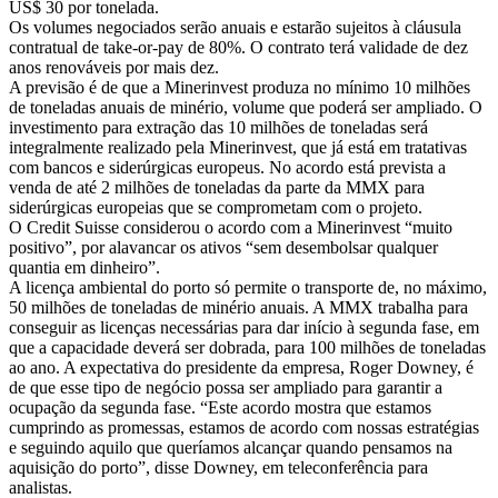
US$ 30 por tonelada.
Os volumes negociados serão anuais e estarão sujeitos à cláusula
contratual de take-or-pay de 80%. O contrato terá validade de dez
anos renováveis por mais dez.
A previsão é de que a Minerinvest produza no mínimo 10 milhões
de toneladas anuais de minério, volume que poderá ser ampliado. O
investimento para extração das 10 milhões de toneladas será
integralmente realizado pela Minerinvest, que já está em tratativas
com bancos e siderúrgicas europeus. No acordo está prevista a
venda de até 2 milhões de toneladas da parte da MMX para
siderúrgicas europeias que se comprometam com o projeto.
O Credit Suisse considerou o acordo com a Minerinvest “muito
positivo”, por alavancar os ativos “sem desembolsar qualquer
quantia em dinheiro”.
A licença ambiental do porto só permite o transporte de, no máximo,
50 milhões de toneladas de minério anuais. A MMX trabalha para
conseguir as licenças necessárias para dar início à segunda fase, em
que a capacidade deverá ser dobrada, para 100 milhões de toneladas
ao ano. A expectativa do presidente da empresa, Roger Downey, é
de que esse tipo de negócio possa ser ampliado para garantir a
ocupação da segunda fase. “Este acordo mostra que estamos
cumprindo as promessas, estamos de acordo com nossas estratégias
e seguindo aquilo que queríamos alcançar quando pensamos na
aquisição do porto”, disse Downey, em teleconferência para
analistas.