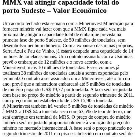
MMX vai atingir capacidade total do
porto Sudeste – Valor Econômico
Um acordo fechado esta semana com a Minerinvest Mineração para
fornecer minério vai fazer com que a MMX fique cada vez mais
próxima de atingir a capacidade total de embarque prevista na
primeira fase do porto Sudeste, de 50 milhões de toneladas, sem
desembolsar nenhum dinheiro. Com a expansão das minas próprias,
Serra Azul e Pau de Vinho, já estará ocupada uma capacidade de 14
milhões de toneladas anuais. Um contrato assinado com a Usiminas
prevê o embarque de 12 milhões e o novo acordo, com a
Minerinvest, mais 10 milhões de toneladas. Esses volumes já
totalizam 38 milhões de toneladas anuais a serem exportadas pelo
terminal.O contrato a ser assinado com a Minerinvest, até o fim do
ano, prevê que a mineradora embarcará até 5 milhões de toneladas
de minério pagando US$ 19,77 por tonelada. A taxa será reajustada
com base no preço do minério a partir do segundo trimestre de 2011,
com preço mínimo estabelecido de US$ 15,90 a tonelada.
A Minerinvest também irá vender 5 milhões de toneladas de minério
à MMX a US$ 64 a tonelada seca com 63,5% de teor de ferro, que
será entregue em terminal da MRS. O preço de compra do minério
também será reajustado proporcionalmente à variação do preço do
minério no mercado internacional. A base será o preço praticado no
segundo trimestre de 2011 e o piso estabelecido em contrato será de