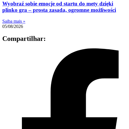
Wyobraź sobie emocje od startu do mety dzięki
plinko gra – prosta zasada, ogromne możliwości
Saiba mais »
05/08/2026
Compartilhar: