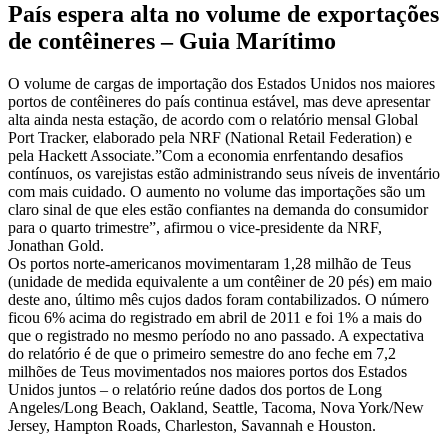
País espera alta no volume de exportações
de contêineres – Guia Marítimo
O volume de cargas de importação dos Estados Unidos nos maiores
portos de contêineres do país continua estável, mas deve apresentar
alta ainda nesta estação, de acordo com o relatório mensal Global
Port Tracker, elaborado pela NRF (National Retail Federation) e
pela Hackett Associate.”Com a economia enrfentando desafios
contínuos, os varejistas estão administrando seus níveis de inventário
com mais cuidado. O aumento no volume das importações são um
claro sinal de que eles estão confiantes na demanda do consumidor
para o quarto trimestre”, afirmou o vice-presidente da NRF,
Jonathan Gold.
Os portos norte-americanos movimentaram 1,28 milhão de Teus
(unidade de medida equivalente a um contêiner de 20 pés) em maio
deste ano, último mês cujos dados foram contabilizados. O número
ficou 6% acima do registrado em abril de 2011 e foi 1% a mais do
que o registrado no mesmo período no ano passado. A expectativa
do relatório é de que o primeiro semestre do ano feche em 7,2
milhões de Teus movimentados nos maiores portos dos Estados
Unidos juntos – o relatório reúne dados dos portos de Long
Angeles/Long Beach, Oakland, Seattle, Tacoma, Nova York/New
Jersey, Hampton Roads, Charleston, Savannah e Houston.