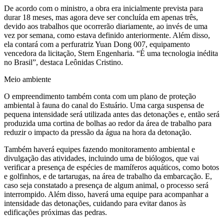
De acordo com o ministro, a obra era inicialmente prevista para
durar 18 meses, mas agora deve ser concluída em apenas três,
devido aos trabalhos que ocorrerão diariamente, ao invés de uma
vez por semana, como estava definido anteriormente. Além disso,
ela contará com a perfuratriz Yuan Dong 007, equipamento
vencedora da licitação, Stern Engenharia. “É uma tecnologia inédita
no Brasil”, destaca Leônidas Cristino.
Meio ambiente
O empreendimento também conta com um plano de proteção
ambiental à fauna do canal do Estuário. Uma carga suspensa de
pequena intensidade será utilizada antes das detonações e, então será
produzida uma cortina de bolhas ao redor da área de trabalho para
reduzir o impacto da pressão da água na hora da detonação.
Também haverá equipes fazendo monitoramento ambiental e
divulgação das atividades, incluindo uma de biólogos, que vai
verificar a presença de espécies de mamíferos aquáticos, como botos
e golfinhos, e de tartarugas, na área de trabalho da embarcação. E,
caso seja constatado a presença de algum animal, o processo será
interrompido. Além disso, haverá uma equipe para acompanhar a
intensidade das detonações, cuidando para evitar danos às
edificações próximas das pedras.