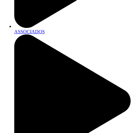
ASSOCIADOS