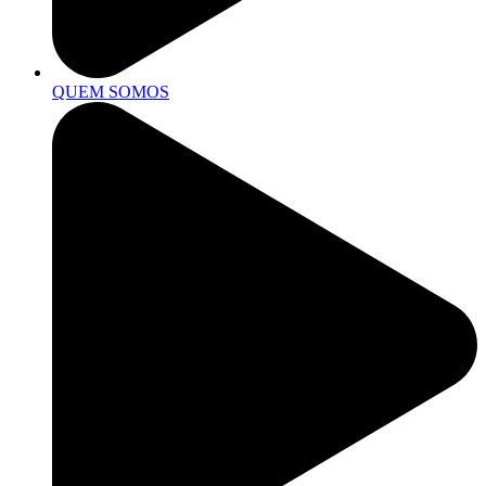
QUEM SOMOS