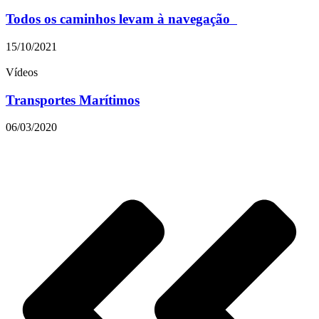
Todos os caminhos levam à navegação
15/10/2021
Vídeos
Transportes Marítimos
06/03/2020