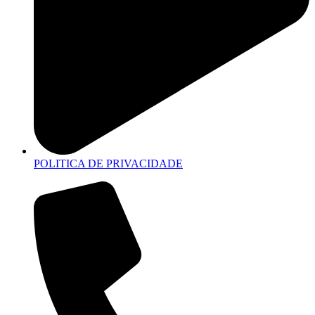
POLITICA DE PRIVACIDADE