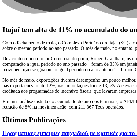
Itajaí tem alta de 11% no acumulado do a
Com o fechamento de maio, o Complexo Portuário do Itajaí (SC) alc
sobre o mesmo período no ano passado. O mês de maio, no entanto, p
De acordo com o diretor Comercial do porto, Robert Grantham, os nú
comparação a igual período no ano passado – foram de 33% em janeir
movimentação se igualou ao igual período do ano anterior”, afirmou
No mês de maio, exportações tiveram desempenho um pouco melhor, d
nas exportações foi de 12%, nas importações foi de 13,5%. A elevação 
creditada aos programadas de incentivo fiscais, que levaram empresas 
Em uma análise distinta do acumulado do ano dos terminais, o APM Te
retração de 8% na movimentação, com 211.867 Teus operados.
Últimas Publicações
Πραγματικές εμπειρίες παιχνιδιού με κριτικές για το 