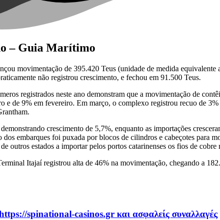
no – Guia Marítimo
ançou movimentação de 395.420 Teus (unidade de medida equivalente a
raticamente não registrou crescimento, e fechou em 91.500 Teus.
meros registrados neste ano demonstram que a movimentação de contêine
o e de 9% em fevereiro. Em março, o complexo registrou recuo de 3% 
 Grantham.
emonstrando crescimento de 5,7%, enquanto as importações cresceram
dos embarques foi puxada por blocos de cilindros e cabeçotes para moto
de outros estados a importar pelos portos catarinenses os fios de cobre
rminal Itajaí registrou alta de 46% na movimentação, chegando a 182.6
https://spinational-casinos.gr και ασφαλείς συναλλαγές