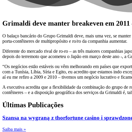
Grimaldi deve manter breakeven em 2011
O balaço bancário do Grupo Grimaldi deve, mais uma vez, se manter 
porta-contêineres de multipropósito e ro/ro da companhia aumentar.
Diferente do mercado rival de ro-ro – as três maiores companhias j
depois do terremoto que acometeu o Japão em março deste ano -, a G
“Os negócios estão estáveis ou vêm melhorando em países que exporta
com a Tunísia, Líbia, Síria e Egito, eu acredito que estamos indo e
aí eu me refiro a 2009 e 2010 – tivemos um negócio lucrativo e ficam
A executiva acredita que a flexibilidade da combinação do grupo de ro/
contêineres – e a disposição geográfica dos serviços da Grimaldi é, ta
Últimas Publicações
Szansa na wygraną z thorfortune casino i sprawdzone 
Saiba mais »