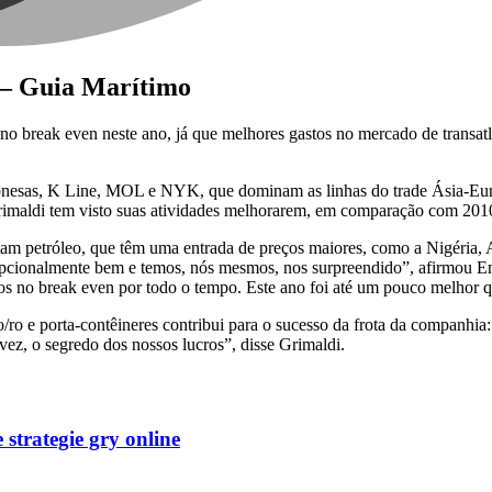
 – Guia Marítimo
no break even neste ano, já que melhores gastos no mercado de trans
aponesas, K Line, MOL e NYK, que dominam as linhas do trade Ásia-Eur
rimaldi tem visto suas atividades melhorarem, em comparação com 201
m petróleo, que têm uma entrada de preços maiores, como a Nigéria, A
xcepcionalmente bem e temos, nós mesmos, nos surpreendido”, afirmou 
os no break even por todo o tempo. Este ano foi até um pouco melhor que
ro e porta-contêineres contribui para o sucesso da frota da companhia: 
lvez, o segredo dos nossos lucros”, disse Grimaldi.
strategie gry online