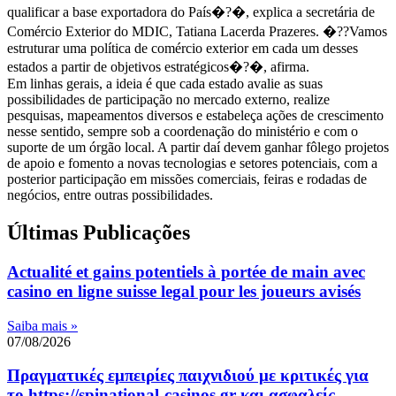
qualificar a base exportadora do País�?�, explica a secretária de
Comércio Exterior do MDIC, Tatiana Lacerda Prazeres. �??Vamos
estruturar uma política de comércio exterior em cada um desses
estados a partir de objetivos estratégicos�?�, afirma.
Em linhas gerais, a ideia é que cada estado avalie as suas
possibilidades de participação no mercado externo, realize
pesquisas, mapeamentos diversos e estabeleça ações de crescimento
nesse sentido, sempre sob a coordenação do ministério e com o
suporte de um órgão local. A partir daí devem ganhar fôlego projetos
de apoio e fomento a novas tecnologias e setores potenciais, com a
posterior participação em missões comerciais, feiras e rodadas de
negócios, entre outras possibilidades.
Últimas Publicações
Actualité et gains potentiels à portée de main avec
casino en ligne suisse legal pour les joueurs avisés
Saiba mais »
07/08/2026
Πραγματικές εμπειρίες παιχνιδιού με κριτικές για
το https://spinational-casinos.gr και ασφαλείς