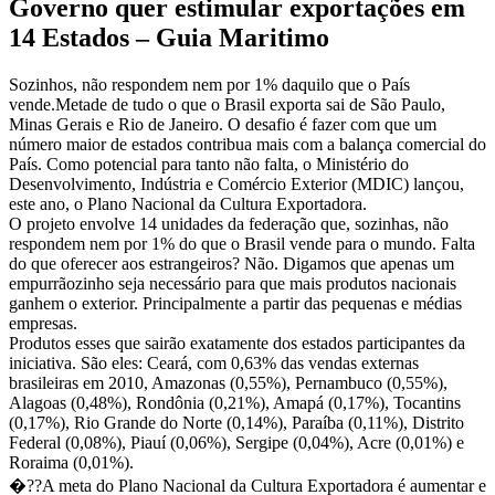
Governo quer estimular exportações em
14 Estados – Guia Maritimo
Sozinhos, não respondem nem por 1% daquilo que o País
vende.Metade de tudo o que o Brasil exporta sai de São Paulo,
Minas Gerais e Rio de Janeiro. O desafio é fazer com que um
número maior de estados contribua mais com a balança comercial do
País. Como potencial para tanto não falta, o Ministério do
Desenvolvimento, Indústria e Comércio Exterior (MDIC) lançou,
este ano, o Plano Nacional da Cultura Exportadora.
O projeto envolve 14 unidades da federação que, sozinhas, não
respondem nem por 1% do que o Brasil vende para o mundo. Falta
do que oferecer aos estrangeiros? Não. Digamos que apenas um
empurrãozinho seja necessário para que mais produtos nacionais
ganhem o exterior. Principalmente a partir das pequenas e médias
empresas.
Produtos esses que sairão exatamente dos estados participantes da
iniciativa. São eles: Ceará, com 0,63% das vendas externas
brasileiras em 2010, Amazonas (0,55%), Pernambuco (0,55%),
Alagoas (0,48%), Rondônia (0,21%), Amapá (0,17%), Tocantins
(0,17%), Rio Grande do Norte (0,14%), Paraíba (0,11%), Distrito
Federal (0,08%), Piauí (0,06%), Sergipe (0,04%), Acre (0,01%) e
Roraima (0,01%).
�??A meta do Plano Nacional da Cultura Exportadora é aumentar e