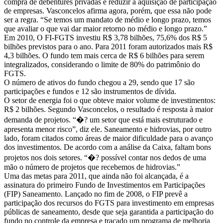
compra de debêntures privadas e reduzir a aquisição de participação
de empresas. Vasconcelos afirma agora, porém, que essa não pode
ser a regra. “Se temos um mandato de médio e longo prazo, temos
que avaliar o que vai dar maior retorno no médio e longo prazo.”
Em 2010, O FI-FGTS investiu R$ 3,78 bilhões, 75,6% dos R$ 5
bilhões previstos para o ano. Para 2011 foram autorizados mais R$
4,3 bilhões. O fundo tem mais cerca de R$ 6 bilhões para serem
integralizados, considerando o limite de 80% do patrimônio do
FGTS.
O número de ativos do fundo chegou a 29, sendo que 17 são
participações e fundos e 12 são instrumentos de dívida.
O setor de energia foi o que obteve maior volume de investimentos:
R$ 2 bilhões. Segundo Vasconcelos, o resultado é resposta à maior
demanda de projetos. “�? um setor que está mais estruturado e
apresenta menor risco”, diz ele. Saneamento e hidrovias, por outro
lado, foram citados como áreas de maior dificuldade para o avanço
dos investimentos. De acordo com a análise da Caixa, faltam bons
projetos nos dois setores. “�? possível contar nos dedos de uma
mão o número de projetos que recebemos de hidrovias.”
Uma das metas para 2011, que ainda não foi alcançada, é a
assinatura do primeiro Fundo de Investimentos em Participações
(FIP) Saneamento. Lançado no fim de 2008, o FIP prevê a
participação dos recursos do FGTS para investimento em empresas
públicas de saneamento, desde que seja garantida a participação do
fundo no controle da empresa e traçado um programa de melhoria