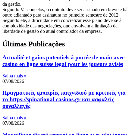
da gestão.
Segundo Vasconcelos, o contrato deve ser assinado em breve e há
outro adiantado para assinatura no primeiro semestre de 2012.
Segundo ele, a dificuldade em concretizar esse plano deve-se à
complexidade das negociações, que envolvem a limitação da
liberdade de gestão do atual controlador da empresa.
Últimas Publicações
Actualité et gains potentiels à portée de main avec
casino en ligne suisse legal pour les joueurs avisés
Saiba mais »
07/08/2026
Πραγματικές εμπειρίες παιχνιδιού με κριτικές για
το https://spinational-casinos.gr και ασφαλείς
συναλλαγές
Saiba mais »
07/08/2026
Magnifique divertissement en ligne avec playjonny