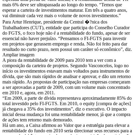
mais 6% deve ser ultrapassada ao longo do tempo. “Temos que
esperar a carteira de investimentos maturar. Em três a quatro anos,
vai diminuir cada vez mais o volume de novos investimentos.”
Para Artur Henrique, presidente da Central �?nica dos
Trabalhadores (CUT), entidade que participa do Conselho Curador
do FGTS, o foco hoje não é a rentabilidade do fundo, apesar de ser
essencial não haver prejuízo. “Pensamos o FI-FGTS para investir
em projetos que gerassem emprego e renda. Não foi feito para dar
resultado no curto prazo, nem possui um caráter só econômico”, diz.
Ampliar imagem
A piora da rentabilidade de 2009 para 2010 tem a ver com a
composição da carteira de projetos. Segundo Vasconcelos, logo no
início os investimentos estavam mais voltados para instrumentos de
dívida, que são mais rápidos de analisar e aprovar, e dão um retorno
mais rápido. As propostas de participação nas empresas começaram
a ser aprovadas a partir de 2009, com um volume mais concentrado
em 2010 e, agora, em 2011.
“Em 2009, a parte de dívida representava aproximadamente 85% do
total investido pelo FI-FGTS. Em 2010, o equity [compra de ações]
já chegava a 35% dos investimentos”, diz o executivo. O impacto
inicial dessa mudança foi uma rentabilidade menor, já que a compra
de ações tem retorno mais demorado.
Há um ano, a Caixa afirmou ao Valor que a estratégia para elevar a
rentabilidade do fundo em 2010 seria direcionar seus recursos para a