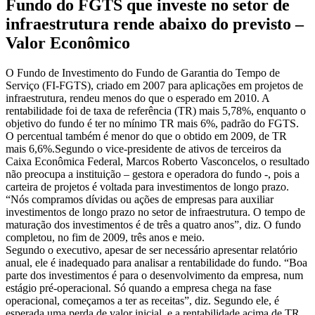
Fundo do FGTS que investe no setor de
infraestrutura rende abaixo do previsto –
Valor Econômico
O Fundo de Investimento do Fundo de Garantia do Tempo de
Serviço (FI-FGTS), criado em 2007 para aplicações em projetos de
infraestrutura, rendeu menos do que o esperado em 2010. A
rentabilidade foi de taxa de referência (TR) mais 5,78%, enquanto o
objetivo do fundo é ter no mínimo TR mais 6%, padrão do FGTS.
O percentual também é menor do que o obtido em 2009, de TR
mais 6,6%.Segundo o vice-presidente de ativos de terceiros da
Caixa Econômica Federal, Marcos Roberto Vasconcelos, o resultado
não preocupa a instituição – gestora e operadora do fundo -, pois a
carteira de projetos é voltada para investimentos de longo prazo.
“Nós compramos dívidas ou ações de empresas para auxiliar
investimentos de longo prazo no setor de infraestrutura. O tempo de
maturação dos investimentos é de três a quatro anos”, diz. O fundo
completou, no fim de 2009, três anos e meio.
Segundo o executivo, apesar de ser necessário apresentar relatório
anual, ele é inadequado para analisar a rentabilidade do fundo. “Boa
parte dos investimentos é para o desenvolvimento da empresa, num
estágio pré-operacional. Só quando a empresa chega na fase
operacional, começamos a ter as receitas”, diz. Segundo ele, é
esperada uma perda de valor inicial, e a rentabilidade acima de TR