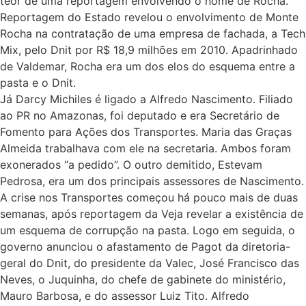
teor de uma reportagem envolvendo o nome de Rocha.
Reportagem do Estado revelou o envolvimento de Monte
Rocha na contratação de uma empresa de fachada, a Tech
Mix, pelo Dnit por R$ 18,9 milhões em 2010. Apadrinhado
de Valdemar, Rocha era um dos elos do esquema entre a
pasta e o Dnit.
Já Darcy Michiles é ligado a Alfredo Nascimento. Filiado
ao PR no Amazonas, foi deputado e era Secretário de
Fomento para Ações dos Transportes. Maria das Graças
Almeida trabalhava com ele na secretaria. Ambos foram
exonerados “a pedido”. O outro demitido, Estevam
Pedrosa, era um dos principais assessores de Nascimento.
A crise nos Transportes começou há pouco mais de duas
semanas, após reportagem da Veja revelar a existência de
um esquema de corrupção na pasta. Logo em seguida, o
governo anunciou o afastamento de Pagot da diretoria-
geral do Dnit, do presidente da Valec, José Francisco das
Neves, o Juquinha, do chefe de gabinete do ministério,
Mauro Barbosa, e do assessor Luiz Tito. Alfredo