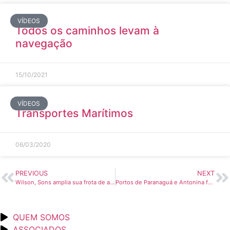
VÍDEOS
Todos os caminhos levam à
navegação
15/10/2021
VÍDEOS
Transportes Marítimos
06/03/2020
PREVIOUS
NEXT
Wilson, Sons amplia sua frota de apoio marítimo – Portal Naval
Portos de Paranaguá e Antonina fecham o semestre com alta de 13% na movimentação geral – A Tribuna On-line
QUEM SOMOS
ASSOCIADOS