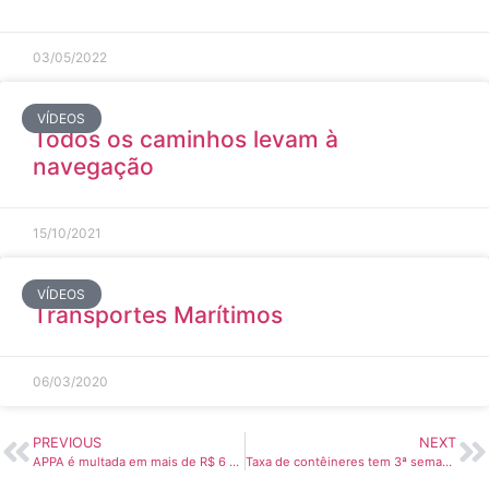
03/05/2022
VÍDEOS
Todos os caminhos levam à
navegação
15/10/2021
VÍDEOS
Transportes Marítimos
06/03/2020
PREVIOUS
NEXT
APPA é multada em mais de R$ 6 milhões por não limpar área portuária – Bem Paraná
Taxa de contêineres tem 3ª semana de alta – Guia Marítimo