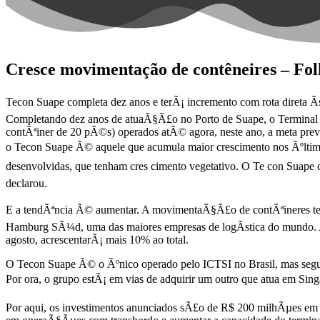
Cresce movimentação de contêneires – Fo
Tecon Suape completa dez anos e terÃ¡ incremento com rota direta Ã
Completando dez anos de atuaÃ§Ã£o no Porto de Suape, o Terminal 
contÃªiner de 20 pÃ©s) operados atÃ© agora, neste ano, a meta previs
o Tecon Suape Ã© aquele que acumula maior crescimento nos Ãºltimo
desenvolvidas, que tenham cres cimento vegetativo. O Te con Suape
declarou.
E a tendÃªncia Ã© aumentar. A movimentaÃ§Ã£o de contÃªineres terÃ
Hamburg SÃ¼d, uma das maiores empresas de logÃ­stica do mundo. 
agosto, acrescentarÃ¡ mais 10% ao total.
O Tecon Suape Ã© o Ãºnico operado pelo ICTSI no Brasil, mas segun
Por ora, o grupo estÃ¡ em vias de adquirir um outro que atua em Sing
Por aqui, os investimentos anunciados sÃ£o de R$ 200 milhÃµes em e