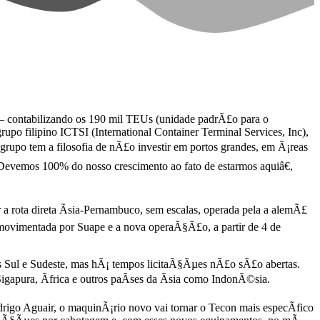
 contabilizando os 190 mil TEUs (unidade padrÃ£o para o
po filipino ICTSI (International Container Terminal Services, Inc),
upo tem a filosofia de nÃ£o investir em portos grandes, em Ã¡reas
Devemos 100% do nosso crescimento ao fato de estarmos aquiâ€,
rota direta Ãsia-Pernambuco, sem escalas, operada pela a alemÃ£
vimentada por Suape e a nova operaÃ§Ã£o, a partir de 4 de
s Sul e Sudeste, mas hÃ¡ tempos licitaÃ§Ãµes nÃ£o sÃ£o abertas.
igapura, Ãfrica e outros paÃ­ses da Ãsia como IndonÃ©sia.
rigo Aguair, o maquinÃ¡rio novo vai tornar o Tecon mais especÃ­fico