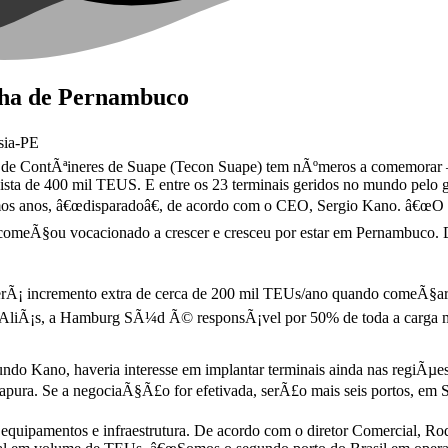
lha de Pernambuco
sia-PE
de ContÃªineres de Suape (Tecon Suape) tem nÃºmeros a comemorar –
ta de 400 mil TEUS. E entre os 23 terminais geridos no mundo pelo gru
s anos, â€œdisparadoâ€, de acordo com o CEO, Sergio Kano. â€œO gr
 comeÃ§ou vocacionado a crescer e cresceu por estar em Pernambuco. 
¡ incremento extra de cerca de 200 mil TEUs/ano quando comeÃ§ar a 
AliÃ¡s, a Hamburg SÃ¼d Ã© responsÃ¡vel por 50% de toda a carga mo
do Kano, haveria interesse em implantar terminais ainda nas regiÃµe
apura. Se a negociaÃ§Ã£o for efetivada, serÃ£o mais seis portos, em S
quipamentos e infraestrutura. De acordo com o diretor Comercial, Rod