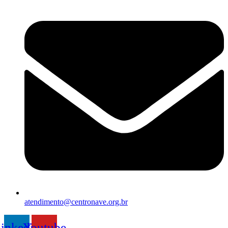
atendimento@centronave.org.br
inkedin
Youtube