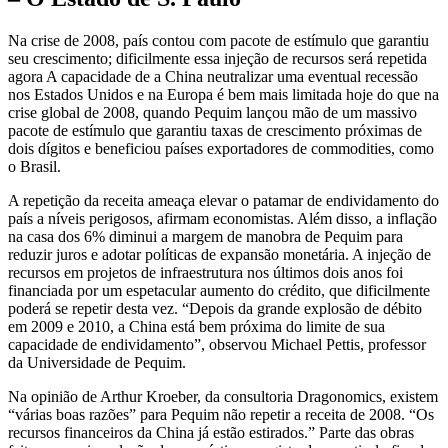
Na crise de 2008, país contou com pacote de estímulo que garantiu
seu crescimento; dificilmente essa injeção de recursos será repetida
agora A capacidade de a China neutralizar uma eventual recessão
nos Estados Unidos e na Europa é bem mais limitada hoje do que na
crise global de 2008, quando Pequim lançou mão de um massivo
pacote de estímulo que garantiu taxas de crescimento próximas de
dois dígitos e beneficiou países exportadores de commodities, como
o Brasil.
A repetição da receita ameaça elevar o patamar de endividamento do
país a níveis perigosos, afirmam economistas. Além disso, a inflação
na casa dos 6% diminui a margem de manobra de Pequim para
reduzir juros e adotar políticas de expansão monetária. A injeção de
recursos em projetos de infraestrutura nos últimos dois anos foi
financiada por um espetacular aumento do crédito, que dificilmente
poderá se repetir desta vez. “Depois da grande explosão de débito
em 2009 e 2010, a China está bem próxima do limite de sua
capacidade de endividamento”, observou Michael Pettis, professor
da Universidade de Pequim.
Na opinião de Arthur Kroeber, da consultoria Dragonomics, existem
“várias boas razões” para Pequim não repetir a receita de 2008. “Os
recursos financeiros da China já estão estirados.” Parte das obras