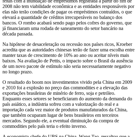
feitas com a inundação de empréstimos registrada a partir do fim de
2008 não tem viabilidade econômica e as entidades responsáveis por
elas não terão condições de pagar os empréstimos contraídos, o que
elevará a quantidade de créditos irrecuperáveis no balanço dos
bancos. O rombo acabará sendo pago pelos cofres do governo, que
já financiaram uma rodada de saneamento do setor bancário na
década passada.
Na hipótese de desaceleração ou recessão nos países ricos, Kroeber
acredita que as autoridades chinesas terão de fazer uma escolha entre
manter taxas de crescimento de 10% ao ano ou aceitar níveis mais
baixos. Na avaliação de Pettis, o impacto sobre o Brasil da ausência
de um novo pacote de estímulo não seria necessariamente negativo
no longo prazo.
O resultado do boom nos investimentos vivido pela China em 2009
e 2010 foi a explosão no preço das commodities e a elevação das
exportações brasileiras de minério de ferro, soja e petróleo.
Enquanto esses setores se beneficiaram do aumento da demanda do
país asiático, a indústria sofreu com a valorização do real e a
importação cada vez maior de produtos manufaturados da China,
que também ocuparam lugar de bens brasileiros em terceiros
mercados. Segundo ele, a eventual diminuição da compra de
commodities pelo país teria o efeito inverso.
A economista-chefe do UBS na China, Wang Tao, ressaltou que a