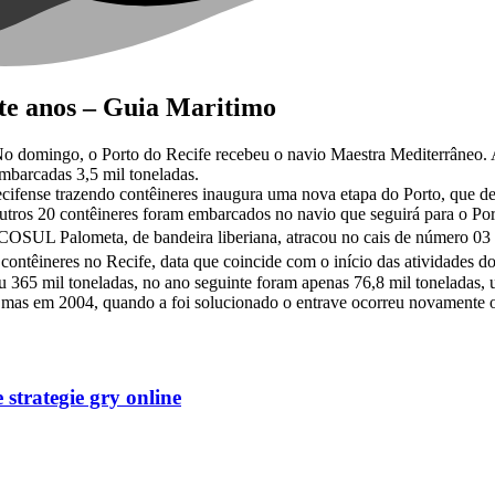
ete anos – Guia Maritimo
o domingo, o Porto do Recife recebeu o navio Maestra Mediterrâneo. A
embarcadas 3,5 mil toneladas.
cifense trazendo contêineres inaugura uma nova etapa do Porto, que d
tros 20 contêineres foram embarcados no navio que seguirá para o Por
SUL Palometa, de bandeira liberiana, atracou no cais de número 03 
êineres no Recife, data que coincide com o início das atividades do
 365 mil toneladas, no ano seguinte foram apenas 76,8 mil toneladas
fe, mas em 2004, quando a foi solucionado o entrave ocorreu novamente
strategie gry online