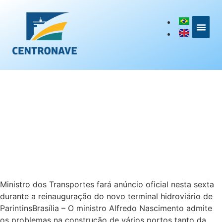
LINKS DE I
Ministro dos Transportes fará anúncio oficial nesta sexta
durante a reinauguração do novo terminal hidroviário de
ParintinsBrasília – O ministro Alfredo Nascimento admite
os problemas na construção de vários portos tanto da