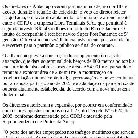
Os diretores da Antaq aprovaram por unanimidade, no dia 18 de
agosto, durante a reunião do colegiado, o voto do diretor relator
Tiago Lima, em favor do aditamento ao contrato de arrendamento
entre a CDRJ e a empresa Libra Terminais S.A., que permitirá à
segunda investir R$ 543 milhões no porto do Rio de Janeiro. O
intuito da companhia é receber navios Super Post Panamax de 5ª
geração. O investimento será feito exclusivamente pela arrendatária
e reverterá para o patrimônio público ao final do contrato.
O aditamento prevê a construção do complemento do cais de
atracação, que dará ao terminal dois berços de 800 metros no total; a
construção de piso sobre estacas de área de 54.091 m², passando o
terminal a explorar área de 239 mil m²; a modificação da
movimentação mínima contratual; a prorrogação do prazo contratual
por 25 anos a partir do ano de 2023 e a adaptação da parcela fixa de
outorga atualmente estabelecida, de acordo com a nova metragem
do terminal.
Os diretores autorizaram a expansão, por ocorrer em conformidade
com os pressupostos contidos no art. 27, do Decreto Nº 6.620, de
2008, conforme demonstrado pela CDRJ e atestado pela
Superintendência de Portos da Antaq.
“O porte dos navios empregados nos tráfegos marítimos que servem
a Costa Leste da América do Sul é crescente e, conforme relatado