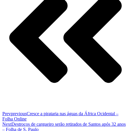
Prev
previous
Cresce a pirataria nas águas da África Ocidental –
Folha Online
Next
Destroços de cargueiro serão retirados de Santos após 32 anos
– Folha de S. Paulo