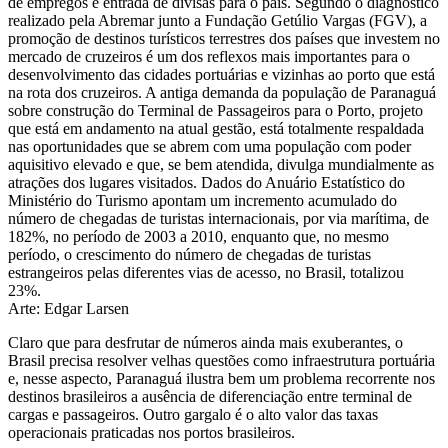
de empregos e entrada de divisas para o país. Segundo o diagnóstico
realizado pela Abremar junto a Fundação Getúlio Vargas (FGV), a
promoção de destinos turísticos terrestres dos países que investem no
mercado de cruzeiros é um dos reflexos mais importantes para o
desenvolvimento das cidades portuárias e vizinhas ao porto que está
na rota dos cruzeiros. A antiga demanda da população de Paranaguá
sobre construção do Terminal de Passageiros para o Porto, projeto
que está em andamento na atual gestão, está totalmente respaldada
nas oportunidades que se abrem com uma população com poder
aquisitivo elevado e que, se bem atendida, divulga mundialmente as
atrações dos lugares visitados. Dados do Anuário Estatístico do
Ministério do Turismo apontam um incremento acumulado do
número de chegadas de turistas internacionais, por via marítima, de
182%, no período de 2003 a 2010, enquanto que, no mesmo
período, o crescimento do número de chegadas de turistas
estrangeiros pelas diferentes vias de acesso, no Brasil, totalizou
23%.
Arte: Edgar Larsen
Claro que para desfrutar de números ainda mais exuberantes, o
Brasil precisa resolver velhas questões como infraestrutura portuária
e, nesse aspecto, Paranaguá ilustra bem um problema recorrente nos
destinos brasileiros a ausência de diferenciação entre terminal de
cargas e passageiros. Outro gargalo é o alto valor das taxas
operacionais praticadas nos portos brasileiros.