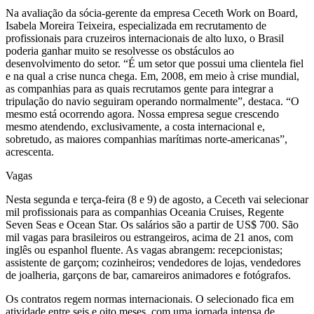
Na avaliação da sócia-gerente da empresa Ceceth Work on Board,
Isabela Moreira Teixeira, especializada em recrutamento de
profissionais para cruzeiros internacionais de alto luxo, o Brasil
poderia ganhar muito se resolvesse os obstáculos ao
desenvolvimento do setor. “É um setor que possui uma clientela fiel
e na qual a crise nunca chega. Em, 2008, em meio à crise mundial,
as companhias para as quais recrutamos gente para integrar a
tripulação do navio seguiram operando normalmente”, destaca. “O
mesmo está ocorrendo agora. Nossa empresa segue crescendo
mesmo atendendo, exclusivamente, a costa internacional e,
sobretudo, as maiores companhias marítimas norte-americanas”,
acrescenta.
Vagas
Nesta segunda e terça-feira (8 e 9) de agosto, a Ceceth vai selecionar
mil profissionais para as companhias Oceania Cruises, Regente
Seven Seas e Ocean Star. Os salários são a partir de US$ 700. São
mil vagas para brasileiros ou estrangeiros, acima de 21 anos, com
inglês ou espanhol fluente. As vagas abrangem: recepcionistas;
assistente de garçom; cozinheiros; vendedores de lojas, vendedores
de joalheria, garçons de bar, camareiros animadores e fotógrafos.
Os contratos regem normas internacionais. O selecionado fica em
atividade entre seis e oito meses, com uma jornada intensa de