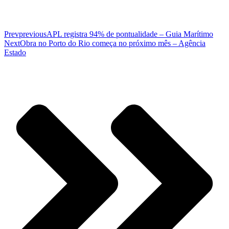
Prev
previous
APL registra 94% de pontualidade – Guia Marítimo
Next
Obra no Porto do Rio começa no próximo mês – Agência
Estado