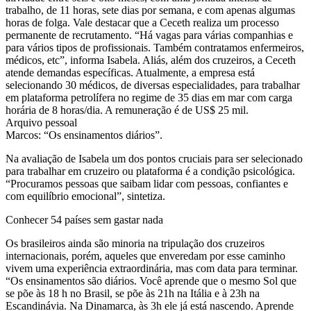
trabalho, de 11 horas, sete dias por semana, e com apenas algumas
horas de folga. Vale destacar que a Ceceth realiza um processo
permanente de recrutamento. “Há vagas para várias companhias e
para vários tipos de profissionais. Também contratamos enfermeiros,
médicos, etc”, informa Isabela. Aliás, além dos cruzeiros, a Ceceth
atende demandas específicas. Atualmente, a empresa está
selecionando 30 médicos, de diversas especialidades, para trabalhar
em plataforma petrolífera no regime de 35 dias em mar com carga
horária de 8 horas/dia. A remuneração é de US$ 25 mil.
Arquivo pessoal
Marcos: “Os ensinamentos diários”.
Na avaliação de Isabela um dos pontos cruciais para ser selecionado
para trabalhar em cruzeiro ou plataforma é a condição psicológica.
“Procuramos pessoas que saibam lidar com pessoas, confiantes e
com equilíbrio emocional”, sintetiza.
Conhecer 54 países sem gastar nada
Os brasileiros ainda são minoria na tripulação dos cruzeiros
internacionais, porém, aqueles que enveredam por esse caminho
vivem uma experiência extraordinária, mas com data para terminar.
“Os ensinamentos são diários. Você aprende que o mesmo Sol que
se põe às 18 h no Brasil, se põe às 21h na Itália e à 23h na
Escandinávia. Na Dinamarca, às 3h ele já está nascendo. Aprende