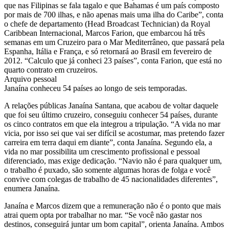
que nas Filipinas se fala tagalo e que Bahamas é um país composto
por mais de 700 ilhas, e não apenas mais uma ilha do Caribe”, conta
o chefe de departamento (Head Broadcast Technician) da Royal
Caribbean Internacional, Marcos Farion, que embarcou há três
semanas em um Cruzeiro para o Mar Mediterrâneo, que passará pela
Espanha, Itália e França, e só retornará ao Brasil em fevereiro de
2012. “Calculo que já conheci 23 países”, conta Farion, que está no
quarto contrato em cruzeiros.
Arquivo pessoal
Janaína conheceu 54 países ao longo de seis temporadas.
A relações públicas Janaína Santana, que acabou de voltar daquele
que foi seu último cruzeiro, conseguiu conhecer 54 países, durante
os cinco contratos em que ela integrou a tripulação. “A vida no mar
vicia, por isso sei que vai ser difícil se acostumar, mas pretendo fazer
carreira em terra daqui em diante”, conta Janaína. Segundo ela, a
vida no mar possibilita um crescimento profissional e pessoal
diferenciado, mas exige dedicação. “Navio não é para qualquer um,
o trabalho é puxado, são somente algumas horas de folga e você
convive com colegas de trabalho de 45 nacionalidades diferentes”,
enumera Janaína.
Janaína e Marcos dizem que a remuneração não é o ponto que mais
atrai quem opta por trabalhar no mar. “Se você não gastar nos
destinos, conseguirá juntar um bom capital”, orienta Janaína. Ambos