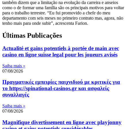
também dizem que a limitação na evolução da carreira e anseios
como o de formar uma família são os principais motivos para voltar
para o trabalho terrestre. “Eu fui promovido a chefe do meu
departamento com seis meses no primeiro contrato mas, agora, não
tenho mais para onde subir”, acrescenta Farion.
Últimas Publicações
Actualité et gains potentiels à portée de main avec
casino en ligne suisse legal pour les joueurs avisés
Saiba mais »
07/08/2026
Πραγματικές εμπειρίες παιχνιδιού με κριτικές για
το https://spinational-casinos.gr και ασφαλείς
συναλλαγές
Saiba mais »
07/08/2026
Magnifique divertissement en ligne avec playjonny
casino et gains potentiels considérables