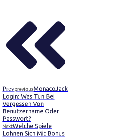
Prev
MonacoJack
Previous
Login: Was Tun Bei
Vergessen Von
Benutzername Oder
Passwort?
Welche Spiele
Next
Lohnen Sich Mit Bonus