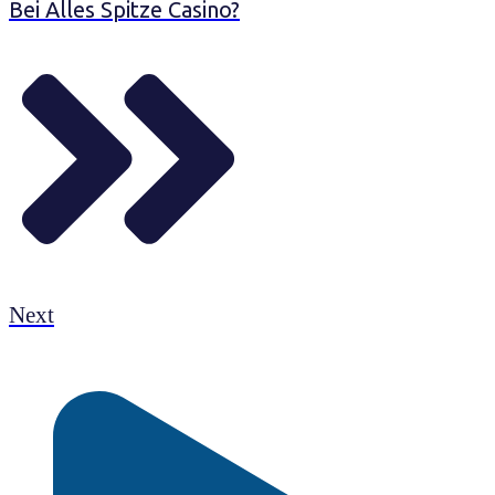
Bei Alles Spitze Casino?
Next