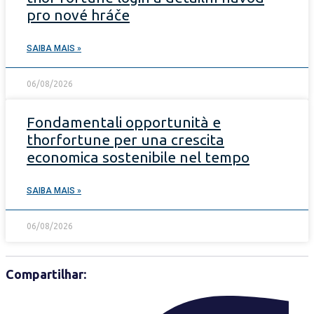
pro nové hráče
SAIBA MAIS »
06/08/2026
Fondamentali opportunità e
thorfortune per una crescita
economica sostenibile nel tempo
SAIBA MAIS »
06/08/2026
Compartilhar: