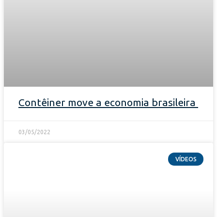
Contêiner move a economia brasileira
03/05/2022
VÍDEOS