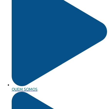
QUEM SOMOS