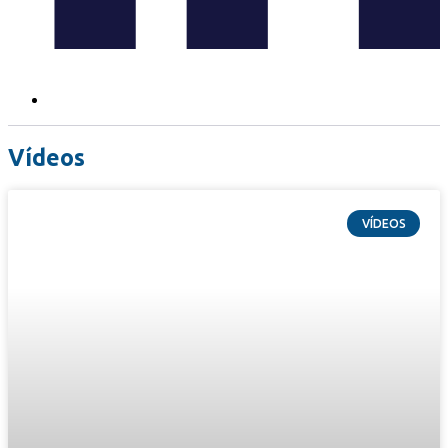
Vídeos
VÍDEOS