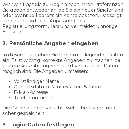
Wishwin fragt Sie zu Beginn nach Ihren Präferenzen.
Sie geben entweder an, ob Sie ein neuer Spieler sind
oder eventuell bereits ein Konto besitzen. Das sorgt
für eine individuelle Anpassung des
Registrierungsformulars und vermeidet unnötige
Eingaben.
2. Persönliche Angaben eingeben
In diesem Teil geben Sie Ihre grundlegenden Daten
ein. Es ist wichtig, korrekte Angaben zu machen, da
spätere Auszahlungen nur mit verifizierten Daten
möglich sind. Die Angaben umfassen:
Vollständiger Name
Geburtsdatum (Mindestalter 18 Jahre)
E-Mail-Adresse
Telefonnummer
Die Daten werden verschlüsselt übertragen und
sicher gespeichert.
3. Login-Daten festlegen