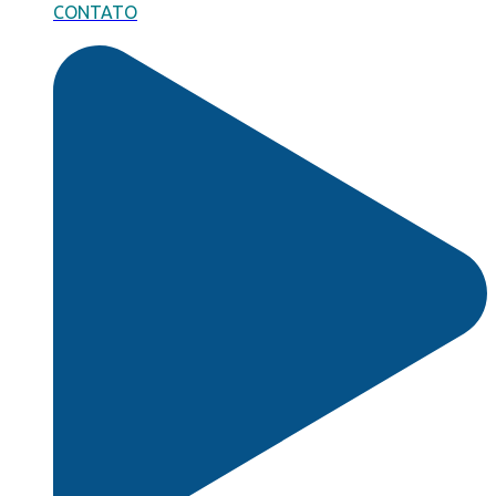
CONTATO