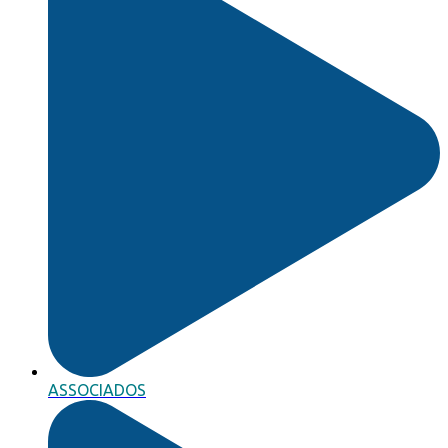
ASSOCIADOS