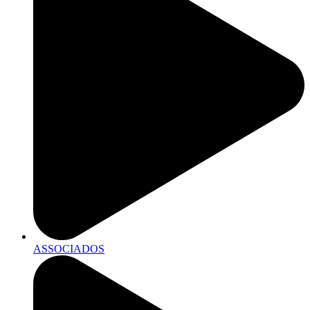
ASSOCIADOS