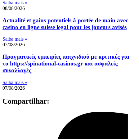
Saiba mais »
08/08/2026
Actualité et gains potentiels à portée de main avec
casino en ligne suisse legal pour les joueurs avisés
Saiba mais »
07/08/2026
Πραγματικές εμπειρίες παιχνιδιού με κριτικές για
το https://spinational-casinos.gr και ασφαλείς
συναλλαγές
Saiba mais »
07/08/2026
Compartilhar: