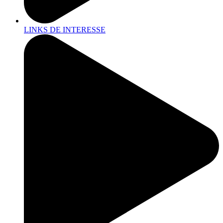
LINKS DE INTERESSE