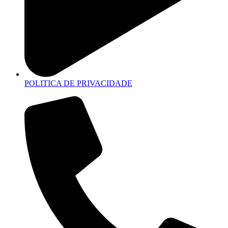
POLITICA DE PRIVACIDADE