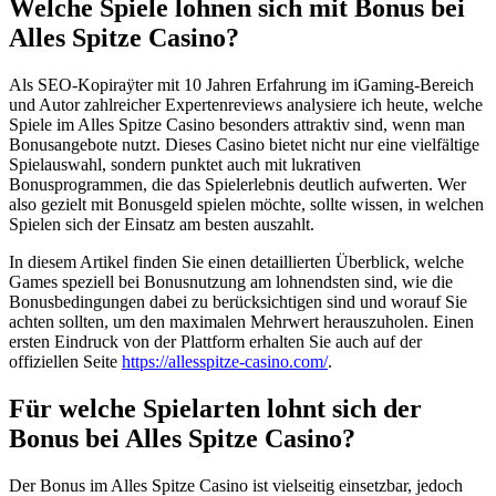
Welche Spiele lohnen sich mit Bonus bei
Alles Spitze Casino?
Als SEO-Kopiraÿter mit 10 Jahren Erfahrung im iGaming-Bereich
und Autor zahlreicher Expertenreviews analysiere ich heute, welche
Spiele im Alles Spitze Casino besonders attraktiv sind, wenn man
Bonusangebote nutzt. Dieses Casino bietet nicht nur eine vielfältige
Spielauswahl, sondern punktet auch mit lukrativen
Bonusprogrammen, die das Spielerlebnis deutlich aufwerten. Wer
also gezielt mit Bonusgeld spielen möchte, sollte wissen, in welchen
Spielen sich der Einsatz am besten auszahlt.
In diesem Artikel finden Sie einen detaillierten Überblick, welche
Games speziell bei Bonusnutzung am lohnendsten sind, wie die
Bonusbedingungen dabei zu berücksichtigen sind und worauf Sie
achten sollten, um den maximalen Mehrwert herauszuholen. Einen
ersten Eindruck von der Plattform erhalten Sie auch auf der
offiziellen Seite
https://allesspitze-casino.com/
.
Für welche Spielarten lohnt sich der
Bonus bei Alles Spitze Casino?
Der Bonus im Alles Spitze Casino ist vielseitig einsetzbar, jedoch