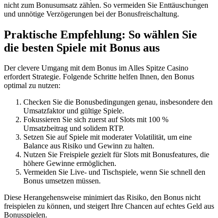
nicht zum Bonusumsatz zählen. So vermeiden Sie Enttäuschungen
und unnötige Verzögerungen bei der Bonusfreischaltung.
Praktische Empfehlung: So wählen Sie
die besten Spiele mit Bonus aus
Der clevere Umgang mit dem Bonus im Alles Spitze Casino
erfordert Strategie. Folgende Schritte helfen Ihnen, den Bonus
optimal zu nutzen:
Checken Sie die Bonusbedingungen genau, insbesondere den
Umsatzfaktor und gültige Spiele.
Fokussieren Sie sich zuerst auf Slots mit 100 %
Umsatzbeitrag und solidem RTP.
Setzen Sie auf Spiele mit moderater Volatilität, um eine
Balance aus Risiko und Gewinn zu halten.
Nutzen Sie Freispiele gezielt für Slots mit Bonusfeatures, die
höhere Gewinne ermöglichen.
Vermeiden Sie Live- und Tischspiele, wenn Sie schnell den
Bonus umsetzen müssen.
Diese Herangehensweise minimiert das Risiko, den Bonus nicht
freispielen zu können, und steigert Ihre Chancen auf echtes Geld aus
Bonusspielen.