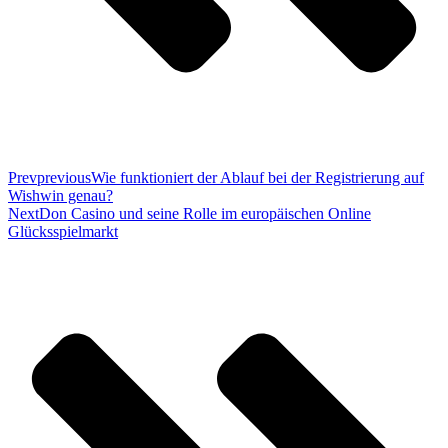
Prev
previous
Wie funktioniert der Ablauf bei der Registrierung auf
Wishwin genau?
Next
Don Casino und seine Rolle im europäischen Online
Glücksspielmarkt