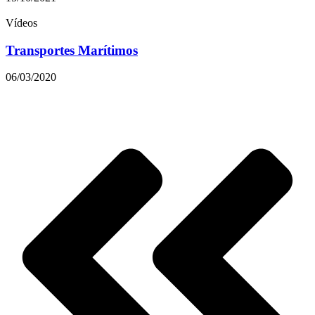
Vídeos
Transportes Marítimos
06/03/2020