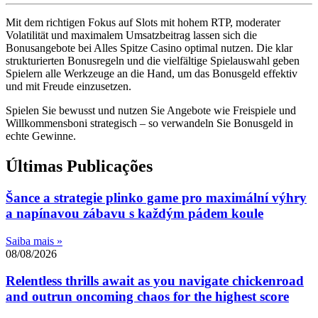
Mit dem richtigen Fokus auf Slots mit hohem RTP, moderater
Volatilität und maximalem Umsatzbeitrag lassen sich die
Bonusangebote bei Alles Spitze Casino optimal nutzen. Die klar
strukturierten Bonusregeln und die vielfältige Spielauswahl geben
Spielern alle Werkzeuge an die Hand, um das Bonusgeld effektiv
und mit Freude einzusetzen.
Spielen Sie bewusst und nutzen Sie Angebote wie Freispiele und
Willkommensboni strategisch – so verwandeln Sie Bonusgeld in
echte Gewinne.
Últimas Publicações
Šance a strategie plinko game pro maximální výhry
a napínavou zábavu s každým pádem koule
Saiba mais »
08/08/2026
Relentless thrills await as you navigate chickenroad
and outrun oncoming chaos for the highest score