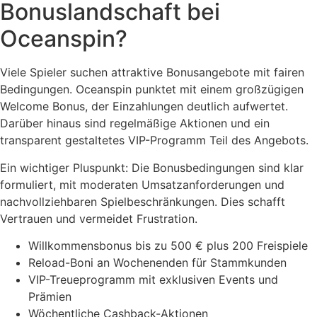
Bonuslandschaft bei
Oceanspin?
Viele Spieler suchen attraktive Bonusangebote mit fairen
Bedingungen. Oceanspin punktet mit einem großzügigen
Welcome Bonus, der Einzahlungen deutlich aufwertet.
Darüber hinaus sind regelmäßige Aktionen und ein
transparent gestaltetes VIP-Programm Teil des Angebots.
Ein wichtiger Pluspunkt: Die Bonusbedingungen sind klar
formuliert, mit moderaten Umsatzanforderungen und
nachvollziehbaren Spielbeschränkungen. Dies schafft
Vertrauen und vermeidet Frustration.
Willkommensbonus bis zu 500 € plus 200 Freispiele
Reload-Boni an Wochenenden für Stammkunden
VIP-Treueprogramm mit exklusiven Events und
Prämien
Wöchentliche Cashback-Aktionen