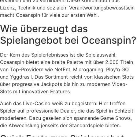
erkennen und zu verhindern. Diese Kombination aus
Lizenz, Technik und sozialem Verantwortungsbewusstsein
macht Oceanspin für viele zur ersten Wahl.
Wie überzeugt das
Spielangebot bei Oceanspin?
Der Kern des Spielerlebnisses ist die Spielauswahl.
Oceanspin bietet eine breite Palette mit über 2.000 Titeln
von Top-Providern wie NetEnt, Microgaming, Play’n GO
und Yggdrasil. Das Sortiment reicht von klassischen Slots
über progressive Jackpots bis hin zu modernen Video-
Slots mit innovativen Features.
Auch das Live-Casino weiß zu begeistern: Hier treffen
Spieler auf professionelle Dealer, die das Spiel in Echtzeit
moderieren. Dazu gesellen sich spannende Game Shows,
die Abwechslung jenseits der Standardspiele bieten.