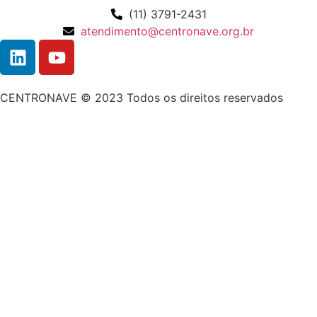
(11) 3791-2431
atendimento@centronave.org.br
CENTRONAVE © 2023 Todos os direitos reservados