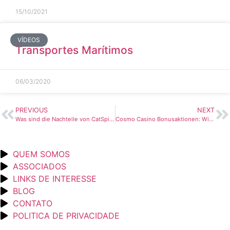
15/10/2021
VÍDEOS
Transportes Marítimos
06/03/2020
PREVIOUS
NEXT
Was sind die Nachteile von CatSpins Bonusaktionen aus Spielersicht?
Cosmo Casino Bonusaktionen: Wie man sie clever einsetzt
QUEM SOMOS
ASSOCIADOS
LINKS DE INTERESSE
BLOG
CONTATO
POLITICA DE PRIVACIDADE