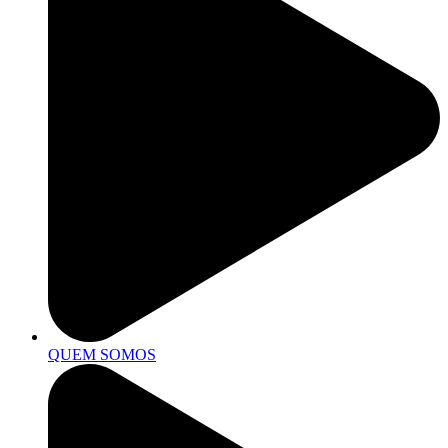
QUEM SOMOS