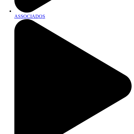
ASSOCIADOS