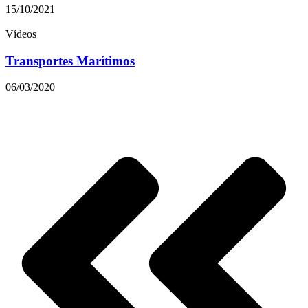
15/10/2021
Vídeos
Transportes Marítimos
06/03/2020