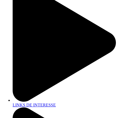
LINKS DE INTERESSE