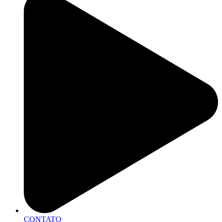
CONTATO