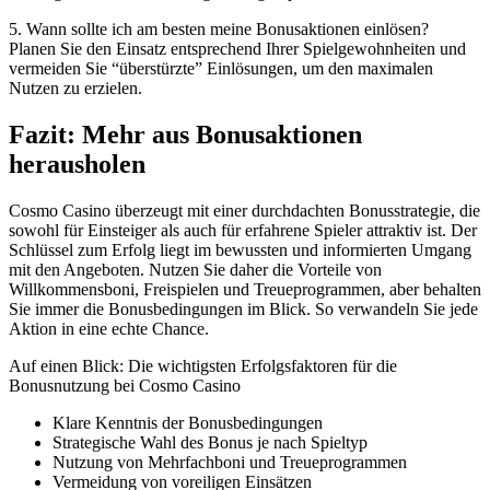
5. Wann sollte ich am besten meine Bonusaktionen einlösen?
Planen Sie den Einsatz entsprechend Ihrer Spielgewohnheiten und
vermeiden Sie “überstürzte” Einlösungen, um den maximalen
Nutzen zu erzielen.
Fazit: Mehr aus Bonusaktionen
herausholen
Cosmo Casino überzeugt mit einer durchdachten Bonusstrategie, die
sowohl für Einsteiger als auch für erfahrene Spieler attraktiv ist. Der
Schlüssel zum Erfolg liegt im bewussten und informierten Umgang
mit den Angeboten. Nutzen Sie daher die Vorteile von
Willkommensboni, Freispielen und Treueprogrammen, aber behalten
Sie immer die Bonusbedingungen im Blick. So verwandeln Sie jede
Aktion in eine echte Chance.
Auf einen Blick: Die wichtigsten Erfolgsfaktoren für die
Bonusnutzung bei Cosmo Casino
Klare Kenntnis der Bonusbedingungen
Strategische Wahl des Bonus je nach Spieltyp
Nutzung von Mehrfachboni und Treueprogrammen
Vermeidung von voreiligen Einsätzen