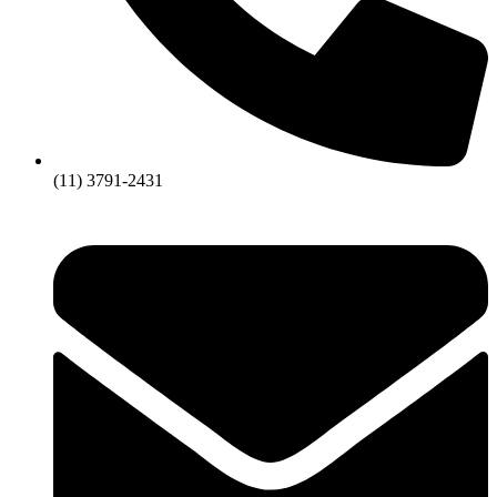
(11) 3791-2431