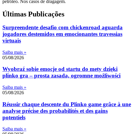
petróleo. Nos casos de dragagem.
Últimas Publicações
Surpreendente desafio com chickenroad aguarda
jogadores destemidos em emocionantes travessias
virtuais
Saiba mais »
05/08/2026
Wyobraź sobie emocje od startu do mety dzięki
plinko gra – prosta zasada, ogromne możliwości
Saiba mais »
05/08/2026
Réussir chaque descente du Plinko game grâce à une
analyse précise des probabilités et des gains
potentiels
Saiba mais »