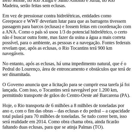
Belo Monte, no Rio Xingú e Santo Antonio e Juruá, no Rio
Madeira, serão feitas sem eclusas.
Em vez de pressionar contra hidrelétricas, entidades como
Greepeace e WWF deveriam lutar para que as barragens tivessem
passagem para barcos (eclusas) e fossem feitas em coordenação com
a ANA. Como o país só usou 1/3 do potencial hidrelétrico, o certo
não é buscar outra fonte, mas fazer da usina a água a mais correta
possível, para o ambiente, as pessoas e a navegação. Fontes federais
revelam que, após as eclusas, o Rio Tocantins terá 900 km
navegáveis.
No entanto, após as eclusas, há uma impedimento natural, que é o
Pedral do Lourenço, área de entroncamento e obstáculos que terá de
ser dinamitada.
O Governo anuncia que a licitação para se cumprir essa tarefa já foi
lançada. Com isso, o Tocantins será navegável por 1.200 km,
permitindo transporte de grãos do Centro-Oeste até Barcarena (PA).
Hoje, o Rio transporta de 6 milhões a 8 milhões de toneladas por
ano e, com o fim das obras – das eclusas e do pedral – a capacidade
total pulará para 70 milhões de toneladas. Se tudo correr bem, isso
será realidade em 2014. Como obra chama obra, ainda ficarão
faltando duas eclusas, para que se atinja Palmas (TO).