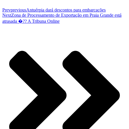
Prev
previous
Antuérpia dará descontos para embarcações
Next
Zona de Processamento de Exportação em Praia Grande está
atrasada �?? A Tribuna Online