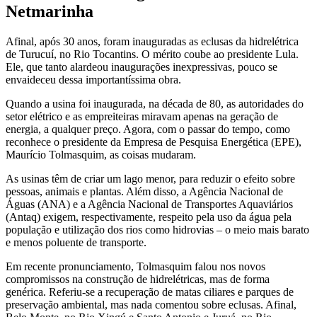
Netmarinha
Afinal, após 30 anos, foram inauguradas as eclusas da hidrelétrica
de Turucuí, no Rio Tocantins. O mérito coube ao presidente Lula.
Ele, que tanto alardeou inaugurações inexpressivas, pouco se
envaideceu dessa importantíssima obra.
Quando a usina foi inaugurada, na década de 80, as autoridades do
setor elétrico e as empreiteiras miravam apenas na geração de
energia, a qualquer preço. Agora, com o passar do tempo, como
reconhece o presidente da Empresa de Pesquisa Energética (EPE),
Maurício Tolmasquim, as coisas mudaram.
As usinas têm de criar um lago menor, para reduzir o efeito sobre
pessoas, animais e plantas. Além disso, a Agência Nacional de
Águas (ANA) e a Agência Nacional de Transportes Aquaviários
(Antaq) exigem, respectivamente, respeito pela uso da água pela
população e utilização dos rios como hidrovias – o meio mais barato
e menos poluente de transporte.
Em recente pronunciamento, Tolmasquim falou nos novos
compromissos na construção de hidrelétricas, mas de forma
genérica. Referiu-se a recuperação de matas ciliares e parques de
preservação ambiental, mas nada comentou sobre eclusas. Afinal,