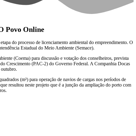
 O Povo Online
a etapa do processo de licenciamento ambiental do empreendimento. O
intendência Estadual do Meio Ambiente (Semace).
iente (Coema) para discussão e votação dos conselheiros, prevista
ação do Crescimento (PAC-2) do Governo Federal. A Companhia Docas
 outubro.
quadrados (m²) para operação de navios de cargas nos períodos de
ue resultou neste projeto que é a junção da ampliação do porto com
ros.