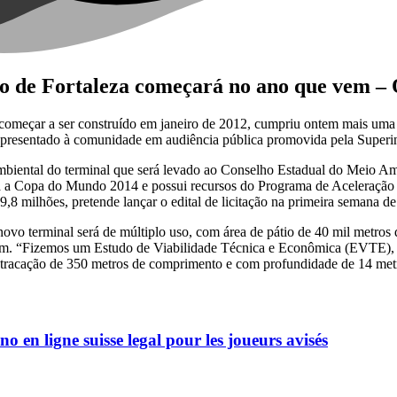
o de Fortaleza começará no ano que vem –
 começar a ser construído em janeiro de 2012, cumpriu ontem mais um
 apresentado à comunidade em audiência pública promovida pela Super
mbiental do terminal que será levado ao Conselho Estadual do Meio Amb
s para a Copa do Mundo 2014 e possui recursos do Programa de Aceler
milhões, pretende lançar o edital de licitação na primeira semana de
o terminal será de múltiplo uso, com área de pátio de 40 mil metros 
gum. “Fizemos um Estudo de Viabilidade Técnica e Econômica (EVTE), q
e atracação de 350 metros de comprimento e com profundidade de 14 met
no en ligne suisse legal pour les joueurs avisés