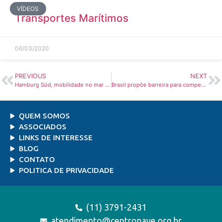
VÍDEOS
Transportes Marítimos
06/03/2020
PREVIOUS
NEXT
Hamburg Süd, mobilidade no mar e na web – Portos e Navios
Brasil propõe barreira para compensar perda cambial – O Estado de S.Paulo
QUEM SOMOS
ASSOCIADOS
LINKS DE INTERESSE
BLOG
CONTATO
POLITICA DE PRIVACIDADE
(11) 3791-2431
atendimento@centronave.org.br