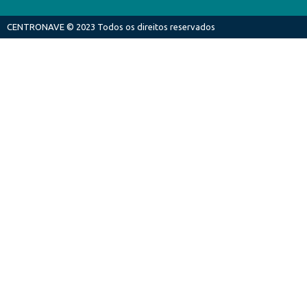
CENTRONAVE © 2023 Todos os direitos reservados