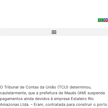
O Tribunal de Contas da União (TCU) determinou,
cautelarmente, que a prefeitura de Maués (AM) suspenda
pagamentos ainda devidos à empresa Estaleiro Rio
Amazonas Ltda. – Eram, contratada para construir o porto