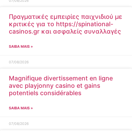
07/08/2026
Πραγματικές εμπειρίες παιχνιδιού με
κριτικές για το https://spinational-
casinos.gr και ασφαλείς συναλλαγές
SAIBA MAIS »
07/08/2026
Magnifique divertissement en ligne
avec playjonny casino et gains
potentiels considérables
SAIBA MAIS »
07/08/2026