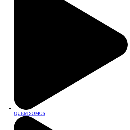
QUEM SOMOS