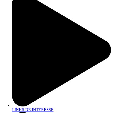
LINKS DE INTERESSE