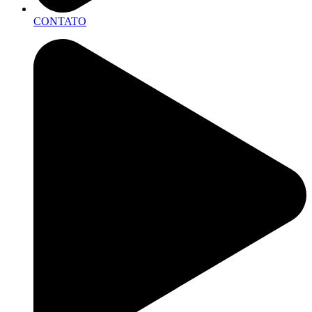
CONTATO