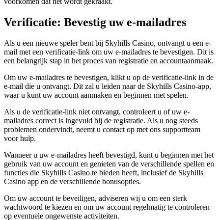
voorkomen dat het wordt gekraakt.
Verificatie: Bevestig uw e-mailadres
Als u een nieuwe speler bent bij Skyhills Casino, ontvangt u een e-
mail met een verificatie-link om uw e-mailadres te bevestigen. Dit is
een belangrijk stap in het proces van registratie en accountaanmaak.
Om uw e-mailadres te bevestigen, klikt u op de verificatie-link in de
e-mail die u ontvangt. Dit zal u leiden naar de Skyhills Casino-app,
waar u kunt uw account aanmaken en beginnen met spelen.
Als u de verificatie-link niet ontvangt, controleert u of uw e-
mailadres correct is ingevuld bij de registratie. Als u nog steeds
problemen ondervindt, neemt u contact op met ons supportteam
voor hulp.
Wanneer u uw e-mailadres heeft bevestigd, kunt u beginnen met het
gebruik van uw account en genieten van de verschillende spellen en
functies die Skyhills Casino te bieden heeft, inclusief de Skyhills
Casino app en de verschillende bonusopties.
Om uw account te beveiligen, adviseren wij u om een sterk
wachtwoord te kiezen en om uw account regelmatig te controleren
op eventuele ongewenste activiteiten.