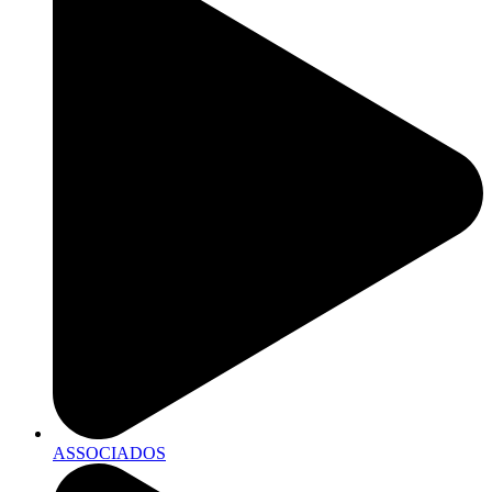
ASSOCIADOS