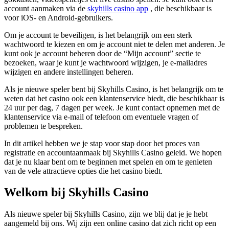
account aanmaken via de
skyhills casino app
, die beschikbaar is
voor iOS- en Android-gebruikers.
Om je account te beveiligen, is het belangrijk om een sterk
wachtwoord te kiezen en om je account niet te delen met anderen. Je
kunt ook je account beheren door de “Mijn account” sectie te
bezoeken, waar je kunt je wachtwoord wijzigen, je e-mailadres
wijzigen en andere instellingen beheren.
Als je nieuwe speler bent bij Skyhills Casino, is het belangrijk om te
weten dat het casino ook een klantenservice biedt, die beschikbaar is
24 uur per dag, 7 dagen per week. Je kunt contact opnemen met de
klantenservice via e-mail of telefoon om eventuele vragen of
problemen te bespreken.
In dit artikel hebben we je stap voor stap door het proces van
registratie en accountaanmaak bij Skyhills Casino geleid. We hopen
dat je nu klaar bent om te beginnen met spelen en om te genieten
van de vele attractieve opties die het casino biedt.
Welkom bij Skyhills Casino
Als nieuwe speler bij Skyhills Casino, zijn we blij dat je je hebt
aangemeld bij ons. Wij zijn een online casino dat zich richt op een