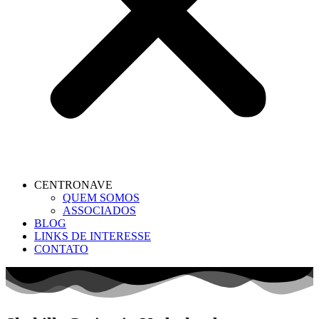
CENTRONAVE
QUEM SOMOS
ASSOCIADOS
BLOG
LINKS DE INTERESSE
CONTATO