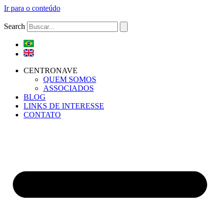
Ir para o conteúdo
Search
CENTRONAVE
QUEM SOMOS
ASSOCIADOS
BLOG
LINKS DE INTERESSE
CONTATO