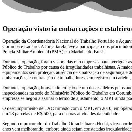
Operação vistoria embarcações e estaleiro
Operação da Coordenadoria Nacional do Trabalho Portuário e Aquaviár
Corumbá e Ladário. A força-tarefa teve a participação dos procurado
Polícia Militar Ambiental (PMA) e a Marinha do Brasil.
Durante a operação, foram vistoriadas oito empresas para averiguar 
Público do Trabalho por causa de irregularidades trabalhistas. A maio
equipamentos sem proteção, ausência de sinalização de segurança e 
embarcações, e contratação de trabalhadores sem registro em carteira
Durante a operação, houve a interdição de um dos estaleiros pelos aud
inspecionadas na sede do Ministério Público do Trabalho em Corumbá
empresas se negou a assinar o termo de ajustamento, o MPT ainda poder
O descumprimento de TAC firmado com o MPT, em 2010, em operação a
em 28 parcelas de R$ 500, para uso nas atividades da entidade.
Segundo o procurador do Trabalho Odracir Juares Hecht, vice-coorde
anos vem melhorando, embora ainda sejam constatadas irregularidades