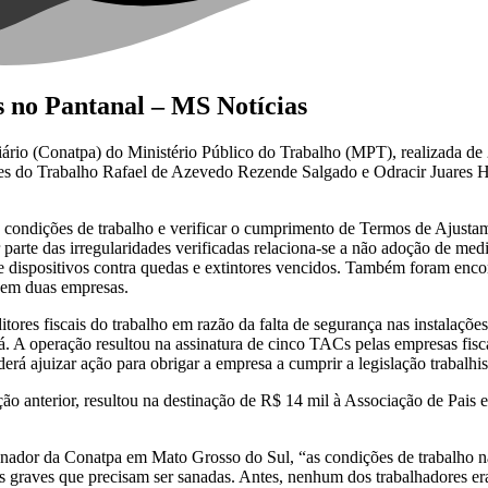
s no Pantanal – MS Notícias
io (Conatpa) do Ministério Público do Trabalho (MPT), realizada de 25
res do Trabalho Rafael de Azevedo Rezende Salgado e Odracir Juares H
as condições de trabalho e verificar o cumprimento de Termos de Ajus
r parte das irregularidades verificadas relaciona-se a não adoção de me
de dispositivos contra quedas e extintores vencidos. Também foram en
, em duas empresas.
itores fiscais do trabalho em razão da falta de segurança nas instalaçõ
. A operação resultou na assinatura de cinco TACs pelas empresas fis
á ajuizar ação para obrigar a empresa a cumprir a legislação trabalhis
nterior, resultou na destinação de R$ 14 mil à Associação de Pais 
nador da Conatpa em Mato Grosso do Sul, “as condições de trabalho na
 graves que precisam ser sanadas. Antes, nenhum dos trabalhadores er