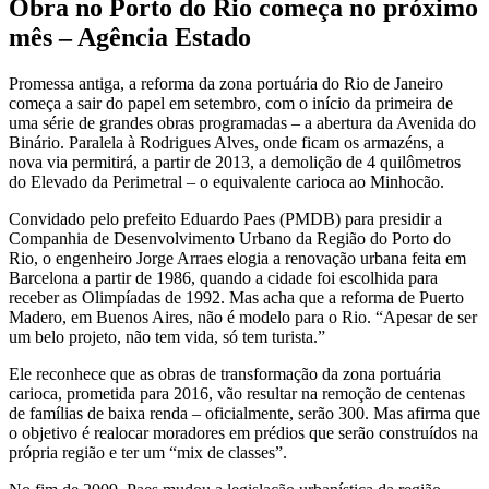
Obra no Porto do Rio começa no próximo
mês – Agência Estado
Promessa antiga, a reforma da zona portuária do Rio de Janeiro
começa a sair do papel em setembro, com o início da primeira de
uma série de grandes obras programadas – a abertura da Avenida do
Binário. Paralela à Rodrigues Alves, onde ficam os armazéns, a
nova via permitirá, a partir de 2013, a demolição de 4 quilômetros
do Elevado da Perimetral – o equivalente carioca ao Minhocão.
Convidado pelo prefeito Eduardo Paes (PMDB) para presidir a
Companhia de Desenvolvimento Urbano da Região do Porto do
Rio, o engenheiro Jorge Arraes elogia a renovação urbana feita em
Barcelona a partir de 1986, quando a cidade foi escolhida para
receber as Olimpíadas de 1992. Mas acha que a reforma de Puerto
Madero, em Buenos Aires, não é modelo para o Rio. “Apesar de ser
um belo projeto, não tem vida, só tem turista.”
Ele reconhece que as obras de transformação da zona portuária
carioca, prometida para 2016, vão resultar na remoção de centenas
de famílias de baixa renda – oficialmente, serão 300. Mas afirma que
o objetivo é realocar moradores em prédios que serão construídos na
própria região e ter um “mix de classes”.