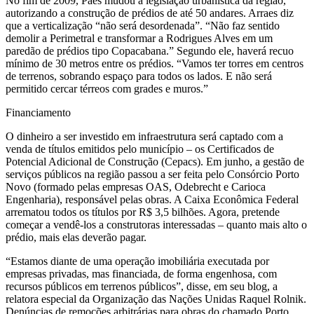
No fim de 2009, Paes mudou a legislação urbanística da região,
autorizando a construção de prédios de até 50 andares. Arraes diz
que a verticalização “não será desordenada”. “Não faz sentido
demolir a Perimetral e transformar a Rodrigues Alves em um
paredão de prédios tipo Copacabana.” Segundo ele, haverá recuo
mínimo de 30 metros entre os prédios. “Vamos ter torres em centros
de terrenos, sobrando espaço para todos os lados. E não será
permitido cercar térreos com grades e muros.”
Financiamento
O dinheiro a ser investido em infraestrutura será captado com a
venda de títulos emitidos pelo município – os Certificados de
Potencial Adicional de Construção (Cepacs). Em junho, a gestão de
serviços públicos na região passou a ser feita pelo Consórcio Porto
Novo (formado pelas empresas OAS, Odebrecht e Carioca
Engenharia), responsável pelas obras. A Caixa Econômica Federal
arrematou todos os títulos por R$ 3,5 bilhões. Agora, pretende
começar a vendê-los a construtoras interessadas – quanto mais alto o
prédio, mais elas deverão pagar.
“Estamos diante de uma operação imobiliária executada por
empresas privadas, mas financiada, de forma engenhosa, com
recursos públicos em terrenos públicos”, disse, em seu blog, a
relatora especial da Organização das Nações Unidas Raquel Rolnik.
Denúncias de remoções arbitrárias para obras do chamado Porto