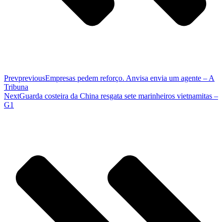
Prev
previous
Empresas pedem reforço. Anvisa envia um agente – A
Tribuna
Next
Guarda costeira da China resgata sete marinheiros vietnamitas –
G1