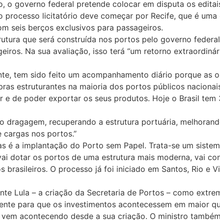
o, o governo federal pretende colocar em disputa os editai
o processo licitatório deve começar por Recife, que é uma
om seis berços exclusivos para passageiros.
strutura que será construída nos portos pelo governo fede
iros. Na sua avaliação, isso terá “um retorno extraordin
nte, tem sido feito um acompanhamento diário porque as ob
ras estruturantes na maioria dos portos públicos naciona
zir e de poder exportar os seus produtos. Hoje o Brasil te
 dragagem, recuperando a estrutura portuária, melhorando 
 cargas nos portos.”
s é a implantação do Porto sem Papel. Trata-se um sistem
vai dotar os portos de uma estrutura mais moderna, vai co
rasileiros. O processo já foi iniciado em Santos, Rio e Vit
idente Lula – a criação da Secretaria de Portos – como extr
ustamente para que os investimentos acontecessem em maior
o vem acontecendo desde a sua criação. O ministro também 