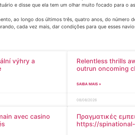
uário e disse que ela tem um olhar muito focado para o a
nto, ao longo dos últimos três, quatro anos, do número de
urando, cada vez mais, dar condições para que esses navio
ální výhry a
Relentless thrills 
e
outrun oncoming ch
SAIBA MAIS »
08/08/2026
 main avec casino
Πραγματικές εμπειρ
és
https://spinationa