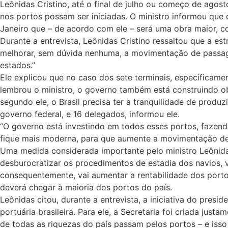
Leônidas Cristino, até o final de julho ou começo de agost
nos portos possam ser iniciadas. O ministro informou que 
Janeiro que – de acordo com ele – será uma obra maior, c
Durante a entrevista, Leônidas Cristino ressaltou que a e
melhorar, sem dúvida nenhuma, a movimentação de passage
estados.”
Ele explicou que no caso dos sete terminais, especificame
lembrou o ministro, o governo também está construindo ob
segundo ele, o Brasil precisa ter a tranquilidade de produ
governo federal, e 16 delegados, informou ele.
“O governo está investindo em todos esses portos, fazendo
fique mais moderna, para que aumente a movimentação de
Uma medida considerada importante pelo ministro Leônida
desburocratizar os procedimentos de estadia dos navios, 
consequentemente, vai aumentar a rentabilidade dos portos b
deverá chegar à maioria dos portos do país.
Leônidas citou, durante a entrevista, a iniciativa do pres
portuária brasileira. Para ele, a Secretaria foi criada j
de todas as riquezas do país passam pelos portos – e iss