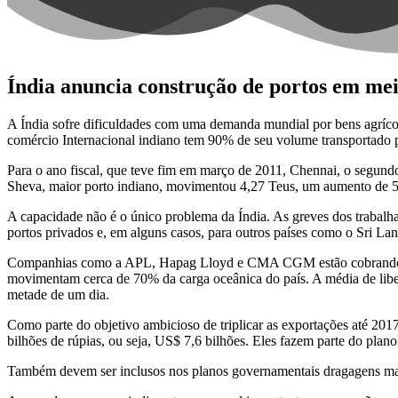
Índia anuncia construção de portos em mei
A Índia sofre dificuldades com uma demanda mundial por bens agrícola
comércio Internacional indiano tem 90% de seu volume transportado 
Para o ano fiscal, que teve fim em março de 2011, Chennai, o segun
Sheva, maior porto indiano, movimentou 4,27 Teus, um aumento de 
A capacidade não é o único problema da Índia. As greves dos trabalha
portos privados e, em alguns casos, para outros países como o Sri La
Companhias como a APL, Hapag Lloyd e CMA CGM estão cobrando sobr
movimentam cerca de 70% da carga oceânica do país. A média de libe
metade de um dia.
Como parte do objetivo ambicioso de triplicar as exportações até 2017
bilhões de rúpias, ou seja, US$ 7,6 bilhões. Eles fazem parte do plan
Também devem ser inclusos nos planos governamentais dragagens mais 