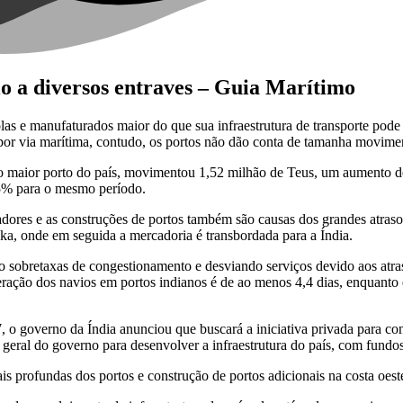
o a diversos entraves – Guia Marítimo
s e manufaturados maior do que sua infraestrutura de transporte pode at
por via marítima, contudo, os portos não dão conta de tamanha movime
do maior porto do país, movimentou 1,52 milhão de Teus, um aumento 
5% para o mesmo período.
dores e as construções de portos também são causas dos grandes atraso
nka, onde em seguida a mercadoria é transbordada para a Índia.
etaxas de congestionamento e desviando serviços devido aos atraso
ração dos navios em portos indianos é de ao menos 4,4 dias, enquant
, o governo da Índia anunciou que buscará a iniciativa privada para con
o geral do governo para desenvolver a infraestrutura do país, com fundos
profundas dos portos e construção de portos adicionais na costa oeste